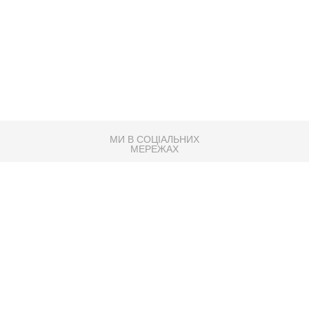
МИ В СОЦІАЛЬНИХ
МЕРЕЖАХ
83K
Розробка сайту
Партнер по SEO