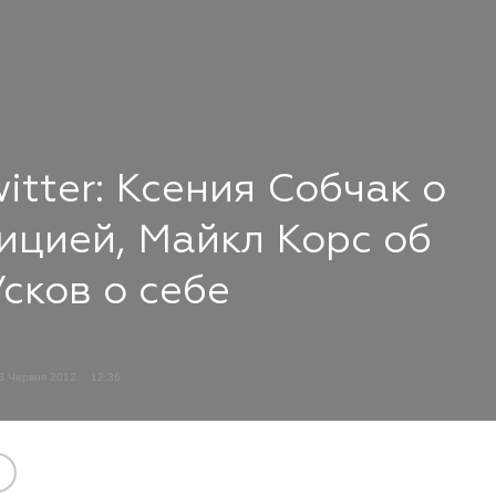
itter: Ксения Собчак о
ицией, Майкл Корс об
сков о себе
3 Червня 2012
12:36