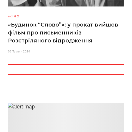
КІНО
«Будинок “Слово”»: у прокат вийшов
фільм про письменників
Розстріляного відродження
09 Травня 2024