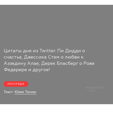
Цитаты дня из Twitter: Пи Дидди о
счастье, Джессика Стем о любви к
Аззедину Алае, Дерек Бласберг о Роже
Федерере и другое!
ПОГЛЯДИ
09 Липня 2012
13:33
Текст:
Юлия Тигнян