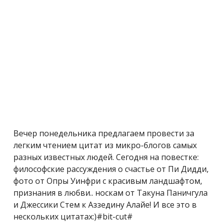
Вечер понедельника предлагаем провести за
легким чтением цитат из микро-блогов самых
разных известных людей. Сегодня на повестке:
философские рассуждения о счастье от Пи Дидди,
фото от Опры Уинфри с красивым ландшафтом,
признания в любви.. носкам от Такуна Паничгула
и Джессики Стем к Аззедину Алайе! И все это в
нескольких цитатах:)#bit-cut#