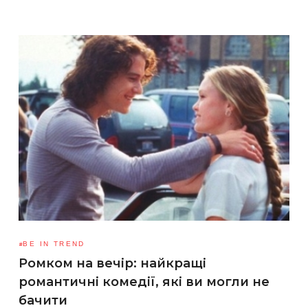
BE IN TREND
Ромком на вечір: найкращі
романтичні комедії, які ви могли не
бачити