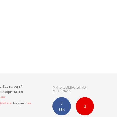
ь. Все на одній
МИ В СОЦІАЛЬНИХ
МЕРЕЖАХ
и. Використання
.
t.ua
. Медіа-кіт
bit.ua
за
83K