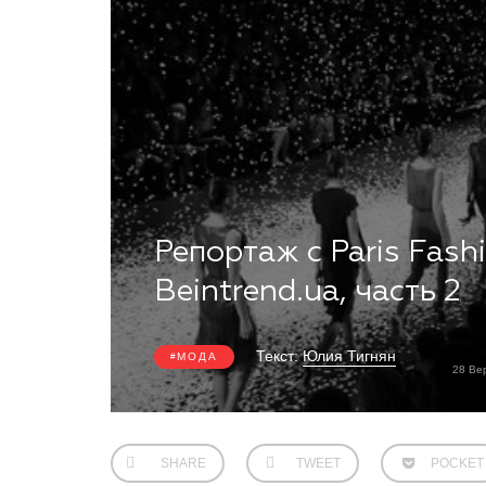
Репортаж с Paris Fas
Beintrend.ua, часть 2
Текст:
Юлия Тигнян
МОДА
28 Ве
SHARE
TWEET
POCKET