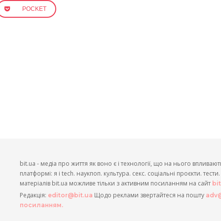
POCKET
bit.ua - медіа про життя як воно є і технології, що на нього впливают
платформі: я і tech. наукпоп. культура. секс. соціальні проєкти. тест
матеріалів bit.ua можливе тільки з активним посиланням на сайт
bi
Редакція:
Щодо реклами звертайтеся на пошту
editor@bit.ua
adv@
посиланням.