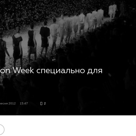
hion Week специально для
ресня 2012
15:47
2