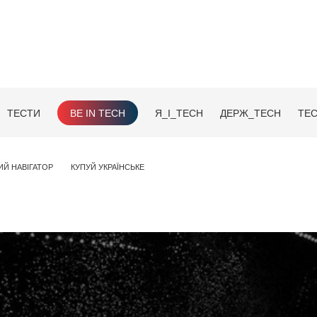
ТЕСТИ
BE IN TECH
Я_І_TECH
ДЕРЖ_TECH
TEC
ИЙ НАВІГАТОР
КУПУЙ УКРАЇНСЬКЕ