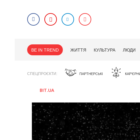
BE IN TREND
ЖИТТЯ
КУЛЬТУРА
ЛЮДИ
СПЕЦПРОЄКТИ
ПАРТНЕРСЬКІ
КАР'ЄРН
BIT.UA