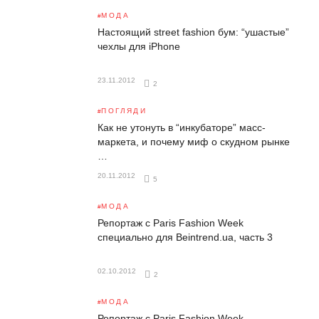
МОДА
Настоящий street fashion бум: “ушастые”
чехлы для iPhone
23.11.2012
2
ПОГЛЯДИ
Как не утонуть в “инкубаторе” масс-
маркета, и почему миф о скудном рынке
…
20.11.2012
5
МОДА
Репортаж с Paris Fashion Week
специально для Beintrend.ua, часть 3
02.10.2012
2
МОДА
Репортаж с Paris Fashion Week