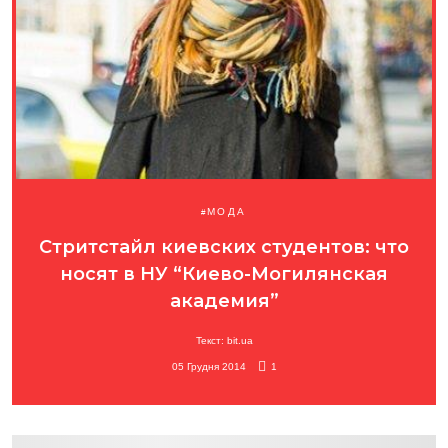
МОДА
Стритстайл киевских студентов: что
носят в НУ “Киево-Могилянская
академия”
Текст: bit.ua
05 Грудня 2014
1