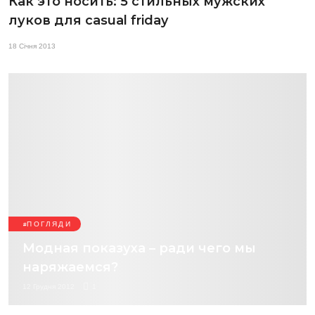
Как это носить: 5 стильных мужских
луков для casual friday
18 Січня 2013
ПОГЛЯДИ
Модная показуха – ради чего мы
наряжаемся?
12 Грудня 2012
1