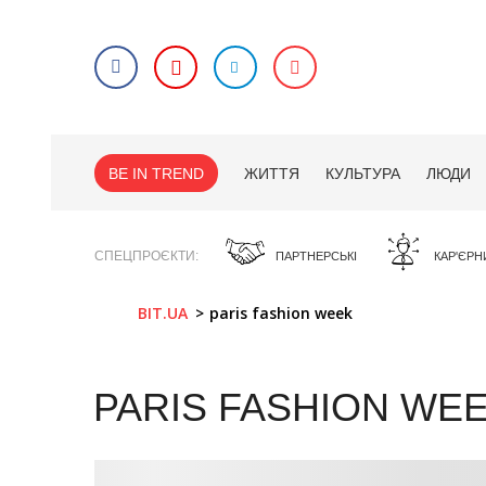
BE IN TREND
ЖИТТЯ
КУЛЬТУРА
ЛЮДИ
СПЕЦПРОЄКТИ
ПАРТНЕРСЬКІ
КАР'ЄРН
BIT.UA
paris fashion week
PARIS FASHION WE