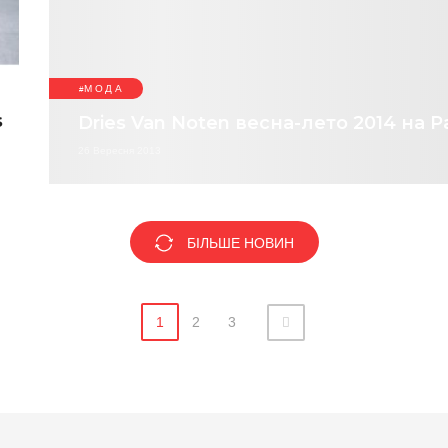
МОДА
s
Dries Van Noten весна-лето 2014 на P
26 Вересня 2013
БІЛЬШЕ НОВИН
1
2
3