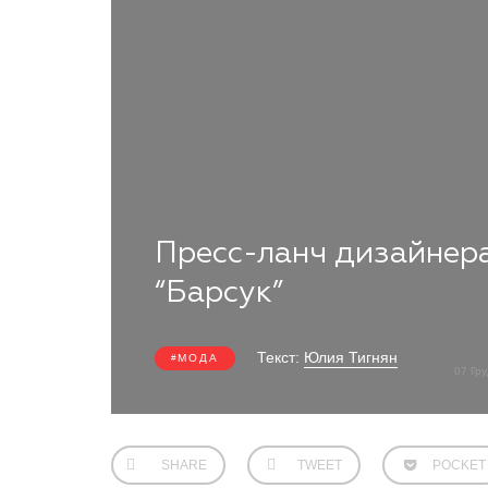
Пресс-ланч дизайнера
“Барсук”
Текст:
Юлия Тигнян
МОДА
07 Гр
SHARE
TWEET
POCKET