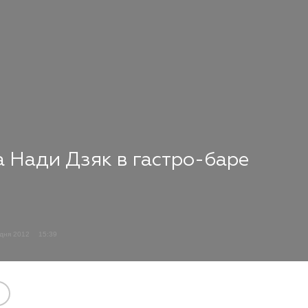
 Нади Дзяк в гастро-баре
удня 2012
15:39