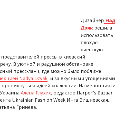
Дизайнер
Над
решила
Дзяк
использовать
плохую
киевскую
в представителей прессы в киевский
тречу. В уютной и радушной обстановке
сный пресс-ланч, где можно было поближе
лекцией Nadya Dzyak
, и за вкусными угощениями
 проникнуться идеей коллекции. На мероприят
e Украина
Алена Глухих
, редактор Harper”s Bazaar
ента Ukrainian Fashion Week Инга Вишневская,
атьяна Гринева.