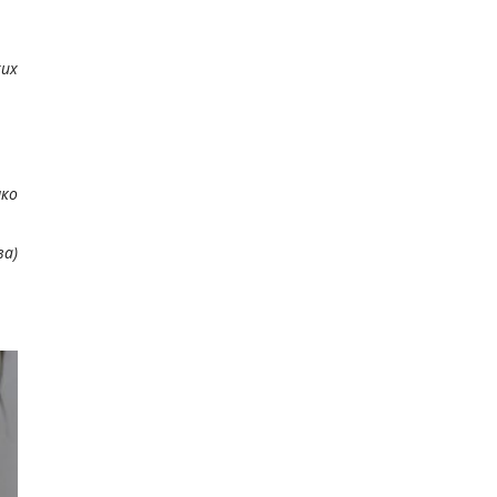
хих
ко
ва)