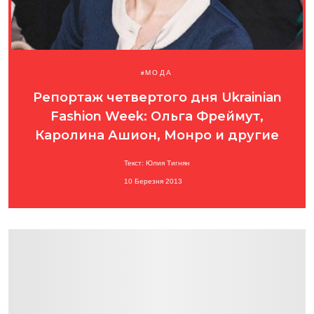
МОДА
Репортаж четвертого дня Ukrainian
Fashion Week: Ольга Фреймут,
Каролина Ашион, Монро и другие
Текст: Юлия Тигнян
10 Березня 2013