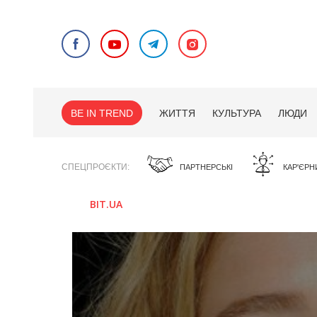
BE IN TREND
ЖИТТЯ
КУЛЬТУРА
ЛЮДИ
СПЕЦПРОЄКТИ
ПАРТНЕРСЬКІ
КАР'ЄРН
BIT.UA