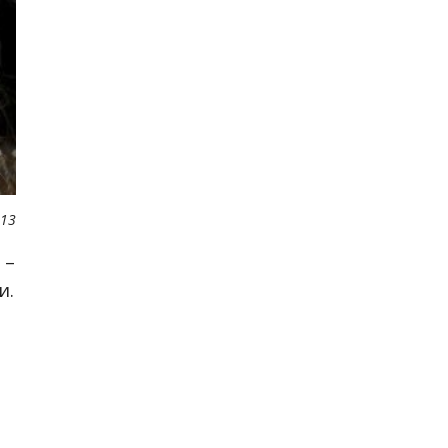
013
 –
и.