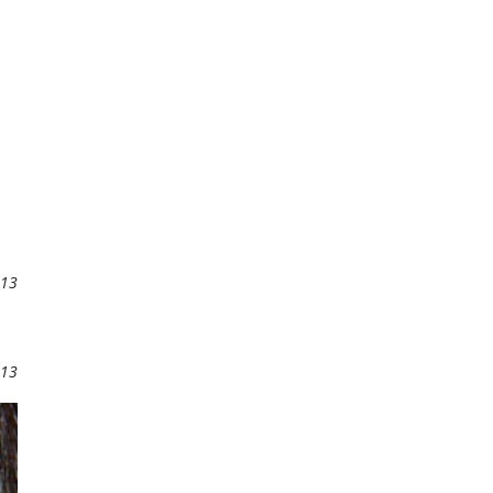
013
013