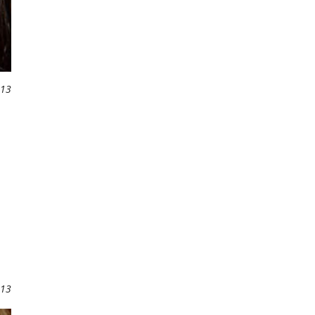
013
013