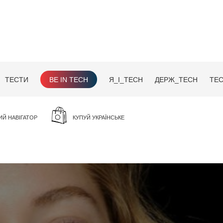
ТЕСТИ
BE IN TECH
Я_І_TECH
ДЕРЖ_TECH
TEC
ИЙ НАВІГАТОР
КУПУЙ УКРАЇНСЬКЕ