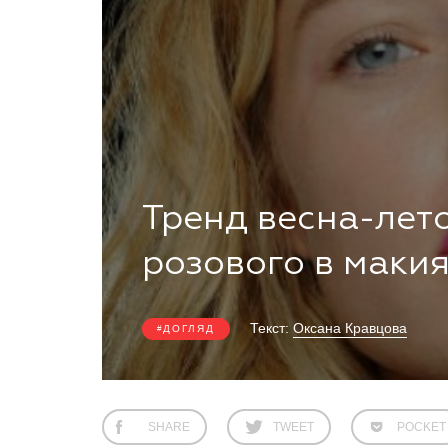
Тренд весна-лето
розового в маки
Текст:
Оксана Кравцова
ДОГЛЯД
SHARE
TWEET
POCKET