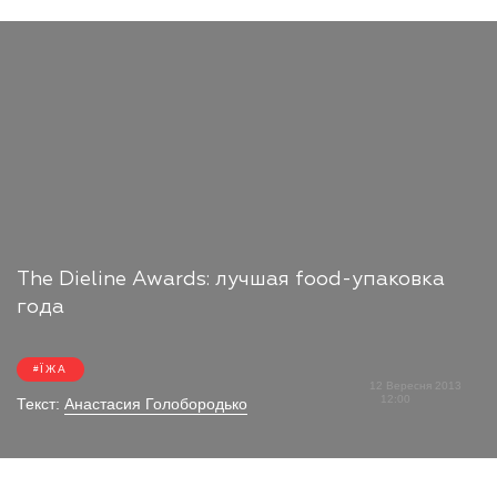
The Dieline Awards: лучшая food-упаковка
года
ЇЖА
12 Вересня 2013
12:00
Текст:
Анастасия Голобородько