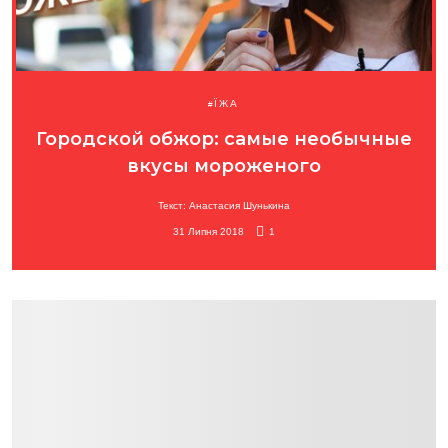
ЇЖА
Городской обжор: самые необычные
вкусы мороженого
Текст: Анастасия Шунькина
31 Липня 2018
1