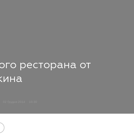
го ресторана от
кина
02 Грудня 2014
10:30