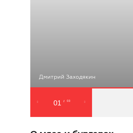
Дмитрий Заходякин
01
03
/