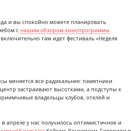
Старт первого забега Runday Odessa, 1 апреля 20
ода и вы спокойно можете планировать
небом с
нашим обзором кинопрограммы
я включительно там идет фестиваль «Неделя
сы меняется все радикальнее: памятники
центр застраивают высотками, а подступы к
риимчивые владельцы клубов, отелей и
о в апреле у нас получилось оптимистичное и
ским урбанистом
Кейсом Донкерсом. Говорили о