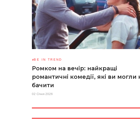
BE IN TREND
Ромком на вечір: найкращі
романтичні комедії, які ви могли 
бачити
02 Січня 2026