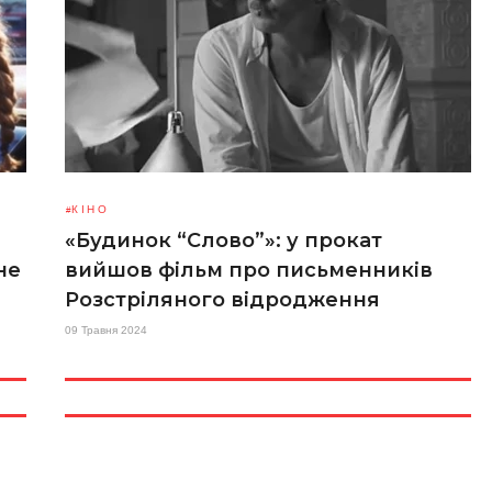
КІНО
«Будинок “Слово”»: у прокат
не
вийшов фільм про письменників
Розстріляного відродження
09 Травня 2024