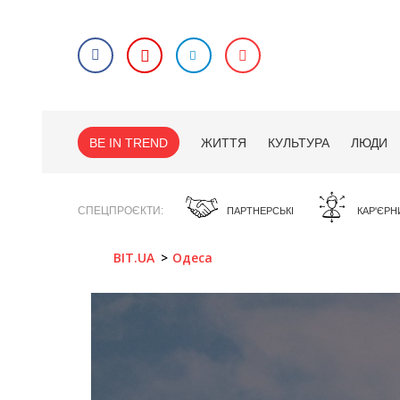
BE IN TREND
ЖИТТЯ
КУЛЬТУРА
ЛЮДИ
СПЕЦПРОЄКТИ
ПАРТНЕРСЬКІ
КАР'ЄРН
BIT.UA
Одеса