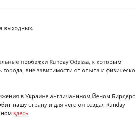
на выходных.
дельные пробежки Runday Odessa, к которым
 города, вне зависимости от опыта и физическ
вижения в Украине англичанином Йеном Бирдер
юбит нашу страну и для чего он создал Runday
Йеном
здесь
.