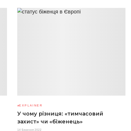
EXPLAINER
У чому різниця: «тимчасовий
захист» чи «біженець»
14 Березня 2022