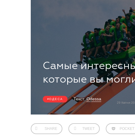
Самые интересны
которые вы могл
Текст:
Odessa
ОДЕСА
29 Квітня 2
SHARE
TWEET
POCKET