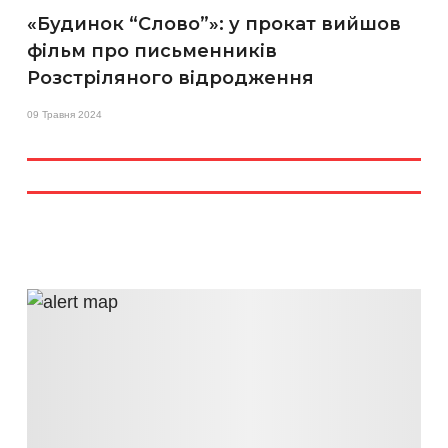
«Будинок “Слово”»: у прокат вийшов
фільм про письменників
Розстріляного відродження
09 Травня 2024