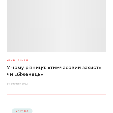
EXPLAINER
У чому різниця: «тимчасовий захист»
чи «біженець»
14 Березня 2022
#BIT.UA