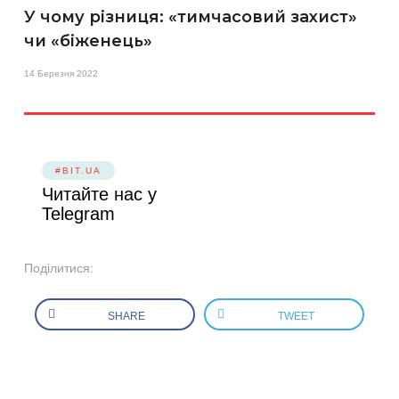
У чому різниця: «тимчасовий захист»
чи «біженець»
14 Березня 2022
#BIT.UA
Читайте нас у
Telegram
Поділитися:
SHARE
TWEET