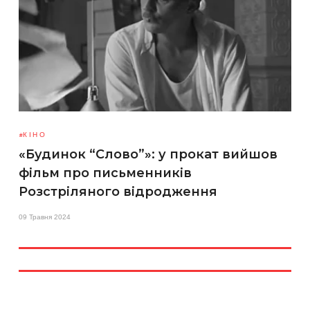
КІНО
«Будинок “Слово”»: у прокат вийшов
фільм про письменників
Розстріляного відродження
09 Травня 2024