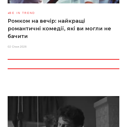
BE IN TREND
Ромком на вечір: найкращі
романтичні комедії, які ви могли не
бачити
02 Січня 2026