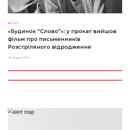
КІНО
«Будинок “Слово”»: у прокат вийшов
фільм про письменників
Розстріляного відродження
09 Травня 2024