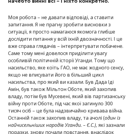
начебто винні всі – і ніхто конкретно.
Моя робота – не давати відповіді, а ставити
запитання. Я не прагну зробити висновки з
ситуації, я просто намагаюся якомога глибше
дослідити питання у всій їхній двозначності. І це
вже справа глядачів – інтерпретувати побачене.
Саме тому мені довелося приділити увагу
особливій політичній історії Уганди. Тому що
насильство, яке коїть ГАО, не має жодного сенсу,
якщо не вписувати його в більший цикл
насильства, про який ви казали. Був Дада Іді
Амін, був також Мільтон Оботе, який захопив
владу, потім був Мусевені, який вів партизанську
війну проти Оботе, під час якої загинуло 300
тисяч осіб – це була надзвичайно кривава війна.
Останній також захопив владу, та ачолі (
один із
найчисельніших народів Уганди. – Є.С.),
які зазнали
поразки, знову почали повстання, внаслідок