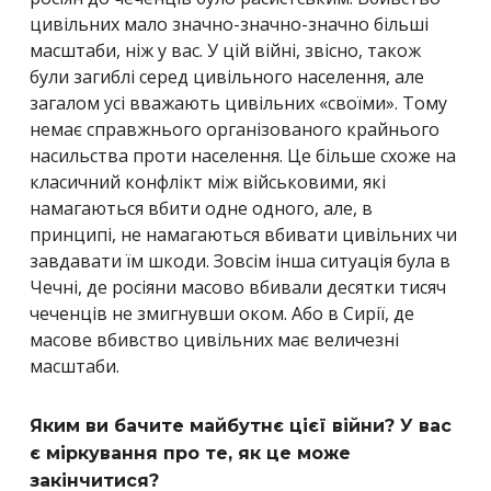
цивільних мало значно-значно-значно більші
масштаби, ніж у вас. У цій війні, звісно, також
були загиблі серед цивільного населення, але
загалом усі вважають цивільних «своїми». Тому
немає справжнього організованого крайнього
насильства проти населення. Це більше схоже на
класичний конфлікт між військовими, які
намагаються вбити одне одного, але, в
принципі, не намагаються вбивати цивільних чи
завдавати їм шкоди. Зовсім інша ситуація була в
Чечні, де росіяни масово вбивали десятки тисяч
чеченців не змигнувши оком. Або в Сирії, де
масове вбивство цивільних має величезні
масштаби.
Яким ви бачите майбутнє цієї війни? У вас
є міркування про те, як це може
закінчитися?