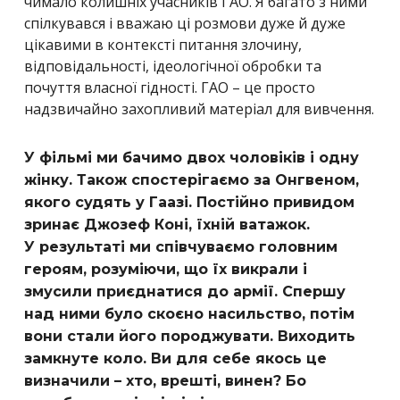
чимало колишніх учасників ГАО. Я багато з ними
спілкувався і вважаю ці розмови дуже й дуже
цікавими в контексті питання злочину,
відповідальності, ідеологічної обробки та
почуття власної гідності. ГАО – це просто
надзвичайно захопливий матеріал для вивчення.
У фільмі ми бачимо двох чоловіків і одну
жінку. Також спостерігаємо за Онгвеном,
якого судять у Гаазі. Постійно привидом
зринає Джозеф Коні, їхній ватажок.
У результаті ми співчуваємо головним
героям, розуміючи, що їх викрали і
змусили приєднатися до армії. Спершу
над ними було скоєно насильство, потім
вони стали його породжувати. Виходить
замкнуте коло. Ви для себе якось це
визначили – хто, врешті, винен? Бо