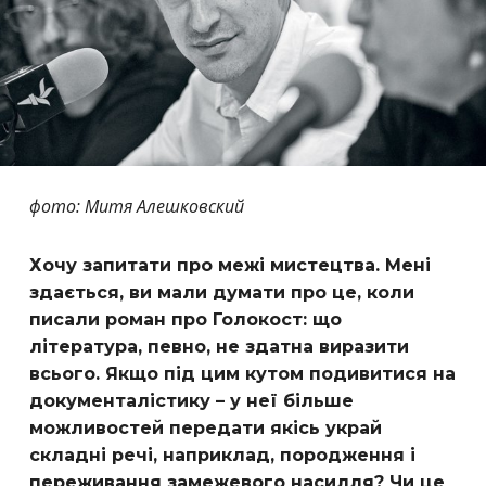
фото: Митя Алешковский
Хочу запитати про межі мистецтва. Мені
здається, ви мали думати про це, коли
писали роман про Голокост: що
література, певно, не здатна виразити
всього. Якщо під цим кутом подивитися на
документалістику – у неї більше
можливостей передати якісь украй
складні речі, наприклад, породження і
переживання замежевого насилля? Чи це