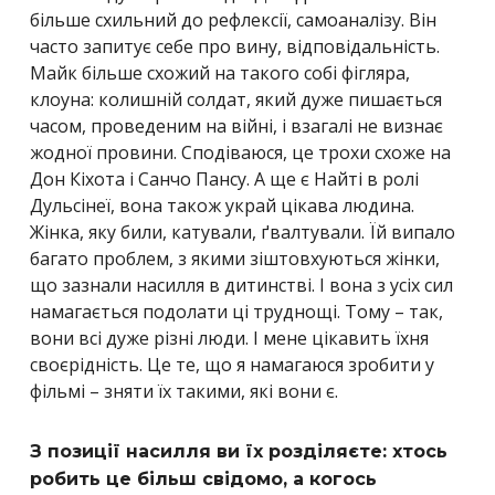
більше схильний до рефлексії, самоаналізу. Він
часто запитує себе про вину, відповідальність.
Майк більше схожий на такого собі фігляра,
клоуна: колишній солдат, який дуже пишається
часом, проведеним на війні, і взагалі не визнає
жодної провини. Сподіваюся, це трохи схоже на
Дон Кіхота і Санчо Пансу. А ще є Найті в ролі
Дульсінеї, вона також украй цікава людина.
Жінка, яку били, катували, ґвалтували. Їй випало
багато проблем, з якими зіштовхуються жінки,
що зазнали насилля в дитинстві. І вона з усіх сил
намагається подолати ці труднощі. Тому – так,
вони всі дуже різні люди. І мене цікавить їхня
своєрідність. Це те, що я намагаюся зробити у
фільмі – зняти їх такими, які вони є.
З позиції насилля ви їх розділяєте: хтось
робить це більш свідомо, а когось