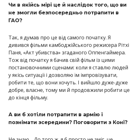
Чи в якійсь мірі це й наслідок того, що ви
не змогли безпосередньо потрапити в
ГАО?
Так, я думав про це від самого початку. Я
дивився фільми камбоджійського режисера Рітхі
Паня, «Акт убивства» згаданого Оппенгаймера.
Тож від початку я бачив свій фільм із цими
постановочними сценами: коли я ставлю людей
у якісь ситуації і дозволяю їм імпровізувати,
робити те, що вони хочуть. І вийшло дуже-дуже
добре, власне, тому ми й продовжили робити це
до кінця фільму.
А ви б хотіли потрапити в армію і
познімати зсередини? Поговорити з Коні?
Не знаю… До того ж, я б просто не зміг, це