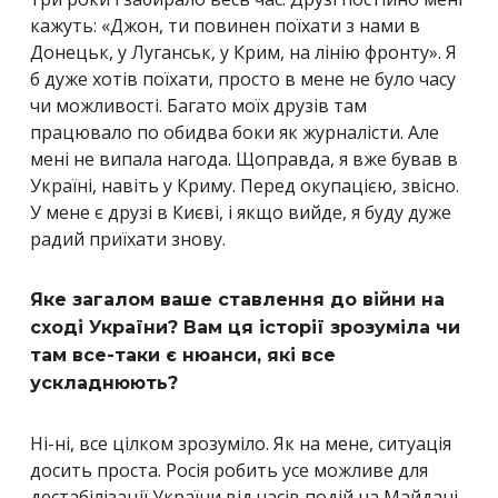
кажуть: «Джон, ти повинен поїхати з нами в
Донецьк, у Луганськ, у Крим, на лінію фронту». Я
б дуже хотів поїхати, просто в мене не було часу
чи можливості. Багато моїх друзів там
працювало по обидва боки як журналісти. Але
мені не випала нагода. Щоправда, я вже бував в
Україні, навіть у Криму. Перед окупацією, звісно.
У мене є друзі в Києві, і якщо вийде, я буду дуже
радий приїхати знову.
Яке загалом ваше ставлення до війни на
сході України? Вам ця історії зрозуміла чи
там все-таки є нюанси, які все
ускладнюють?
Ні-ні, все цілком зрозуміло. Як на мене, ситуація
досить проста. Росія робить усе можливе для
дестабілізації України від часів подій на Майдані.