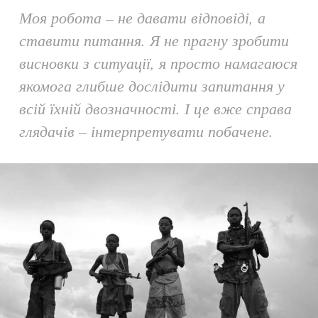
Моя робота – не давати відповіді, а
ставити питання. Я не прагну зробити
висновки з ситуації, я просто намагаюся
якомога глибше дослідити запитання у
всій їхній двозначності. І це вже справа
глядачів – інтерпретувати побачене.