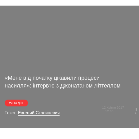
«Мене від початку цікавили процеси
насилля»: інтерв’ю з Джонатаном Літтеллом
ЛЮДИ
12 Квітня 2017
12:00
Текст:
Евгений Стасиневич
3