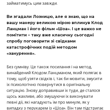
займатимусь цим завжди.
Ви згадали Лозницю, але я знаю, що на
вашу манеру великою мірою вплинув Клод
Ланцман і його фільм «Шоа». І це важко не
помітити – таку вже класичну сьогодні
спробу поговорити зі свідками
катастрофічних подій методом
«занурення».
Без сумніву. Це також посилання і на метод,
винайдений Клодом Ланцманом, який полягає в
тому, щоб узяти свідків і, так би мовити, змусити
їх психологічно повернутися в оригінальну
ситуацію. Знову доправивши їх туди, де сталося
щось жахливе, або змушуючи їх виконувати
певні дії, які нагадують їм про минуле, як у
випадку з перукарем із «Шоа». Він там підстригає