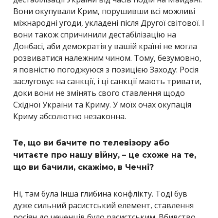
Вони окупували Крим, порушивши всі можливі
міжнародні угоди, укладені після Другої світової. І
вони також спричинили дестабілізацію на
Донбасі, аби демократія у вашій країні не могла
розвиватися належним чином. Тому, безумовно,
я повністю погоджуюся з позицією Заходу: Росія
заслуговує на санкції, і ці санкції мають тривати,
доки вони не змінять свого ставлення щодо
Східної України та Криму. У моїх очах окупація
Криму абсолютно незаконна.
Те, що ви бачите по телевізору або
читаєте про нашу війну, – це схоже на те,
що ви бачили, скажімо, в Чечні?
Ні, там була інша глибина конфлікту. Тоді був
дуже сильний расистський елемент, ставлення
росіян до чеченців було расистським. Вбивство