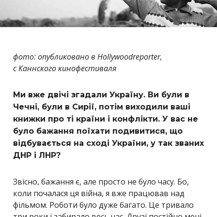
фото: опубликовано в Hollywoodreporter,
с Каннского кинофестиваля
Ми вже двічі згадали Україну. Ви були в
Чечні, були в Сирії, потім виходили ваші
книжки про ті країни і конфлікти. У вас не
було бажання поїхати подивитися, що
відбувається на сході України, у так званих
ДНР і ЛНР?
Звісно, бажання є, але просто не було часу. Бо,
коли почалася ця війна, я вже працював над
фільмом. Роботи було дуже багато. Це тривало
три роки і забирало весь час. Друзі постійно мені