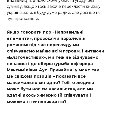
видавництв дійсно схоче укласти угоду. Без
сумніву, якщо хтось захоче перекласти книжку
українською, я буду дуже радий, але досі ще не
чув пропозицій.
Якщо говорити про «Неправильні
елементи», проводячи паралелі з
романом: під час перегляду ми
співчуваємо майже всім героям. І читаючи
«Благочестивих», ми теж не відчуваємо
ненависті до оберштурмбаннфюрера
Максиміліана Ауе. Принаймні у мене так.
Це свідома позиція – показати все
максимально складно? Тобто людина
може бути носієм насильства, але ми
здатні якось химерно їй співчувати і
можемо її не ненавидіти?