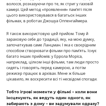
волосся, розказуючи про те, як стриг у газовій
камері. Цей метод «проявлення» пам’яті після
цього використовувався в багатьох інших
фільмах, в роботах Джошуа Оппенгаймера.
Я також використовую цей прийом. Тому й
зараховую себе до традиції, яку, на мою думку,
започаткував саме Ланцман. І яка є своєрідним
способом створювати фільми про пам’ять. Існує
багато інших прийомів: у Еррола Моріса,
наприклад, цілком інші фільми, там люди просто
сидять і говорять перед камерою, а потім
режисер працює в архівах. Мене ж більше
цікавило, як воскресити всі ті несвідомі спогади.
Тобто ігрові моменти у фільмі – коли вони
інсценують, як ведуть один одного, як
забирають з дому – ви задумували одразу?