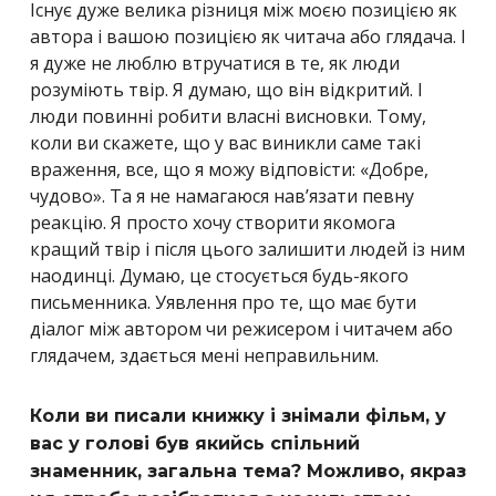
Існує дуже велика різниця між моєю позицією як
автора і вашою позицією як читача або глядача. І
я дуже не люблю втручатися в те, як люди
розуміють твір. Я думаю, що він відкритий. І
люди повинні робити власні висновки. Тому,
коли ви скажете, що у вас виникли саме такі
враження, все, що я можу відповісти: «Добре,
чудово». Та я не намагаюся нав’язати певну
реакцію. Я просто хочу створити якомога
кращий твір і після цього залишити людей із ним
наодинці. Думаю, це стосується будь-якого
письменника. Уявлення про те, що має бути
діалог між автором чи режисером і читачем або
глядачем, здається мені неправильним.
Коли ви писали книжку і знімали фільм, у
вас у голові був якийсь спільний
знаменник, загальна тема? Можливо, якраз