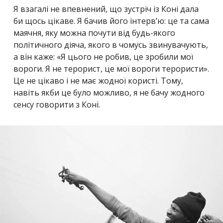
Я взагалі не впевнений, що зустріч із Коні дала
би щось цікаве. Я бачив його інтерв’ю: це та сама
маячня, яку можна почути від будь-якого
політичного діяча, якого в чомусь звинувачують,
а він каже: «Я цього не робив, це зробили мої
вороги. Я не терорист, це мої вороги терористи».
Це не цікаво і не має жодної користі. Тому,
навіть якби це було можливо, я не бачу жодного
сенсу говорити з Коні.