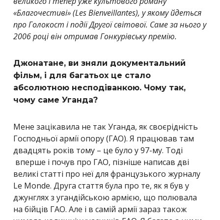
великого і тепер уже культового роману
«Благочестиві» (Les Bienveillantes), у якому йдеться
про Голокост і події Другої світової. Саме за нього у
2006 році він отримав Гонкурівську премію.
Джонатане, ви зняли документальний
фільм, і для багатьох це стало
абсолютною несподіванкою. Чому так,
чому саме Уганда?
Мене зацікавила не так Уганда, як своєрідність
Господньої армії опору (ГАО). Я працював там
двадцять років т
о
му – це було у 97-му. Тоді
вперше і почув про ГАО, пізніше написав дві
великі статті про неї для французького журналу
Le Monde. Друга стаття була про те, як я був у
джунглях з угандійською армією, що полювала
на бійців ГАО. Але і в самій армії зараз також