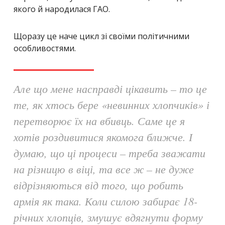
якого й народилася ГАО.
Щоразу це наче цикл зі своїми політичними
особливостями.
Але що мене насправді цікавить – то це
те, як хтось бере «невинних хлопчиків» і
перетворює їх на вбивць. Саме це я
хотів роздивитися якомога ближче. І
думаю, що ці процеси
–
треба зважати
на різницю в віці, та все ж
–
не дуже
відрізняються від того, що робить
армія як така. Коли силою забирає 18-
річних хлопців, змушує вдягнути форму