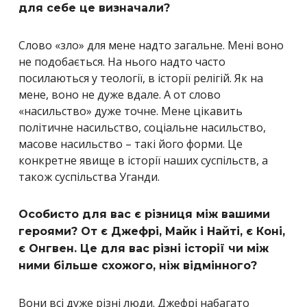
для себе це визначали?
Слово «зло» для мене надто загальне. Мені воно
не подобається. На нього надто часто
посилаються у теології, в історії релігій. Як на
мене, воно не дуже вдале. А от слово
«насильство» дуже точне. Мене цікавить
політичне насильство, соціальне насильство,
масове насильство – такі його форми. Це
конкретне явище в історії наших суспільств, а
також суспільства Уганди.
Особисто для вас є різниця між вашими
героями? От є Джефрі, Майк і Найті, є Коні,
є Онгвен. Це для вас різні історії чи між
ними більше схожого, ніж відмінного?
Вони всі дуже різні люди. Джефрі набагато