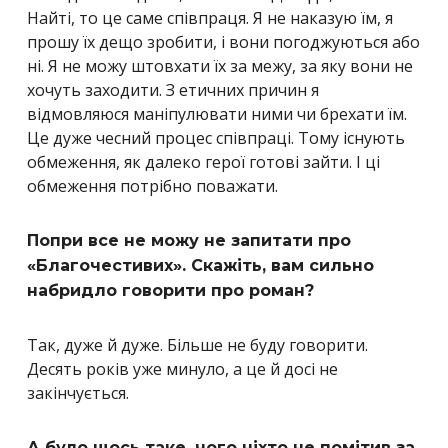
Найті, то це саме співпраця. Я не наказую їм, я
прошу їх дещо зробити, і вони погоджуються або
ні. Я не можу штовхати їх за межу, за яку вони не
хочуть заходити. З етичних причин я
відмовляюся маніпулювати ними чи брехати їм.
Це дуже чесний процес співпраці. Тому існують
обмеження, як далеко герої готові зайти. І ці
обмеження потрібно поважати.
Попри все не можу не запитати про
«Благочестивих». Скажіть, вам сильно
набридло говорити про роман?
Так, дуже й дуже. Більше не буду говорити.
Десять років уже минуло, а це й досі не
закінчується.
А було щось таке, чого ніхто не помітив за