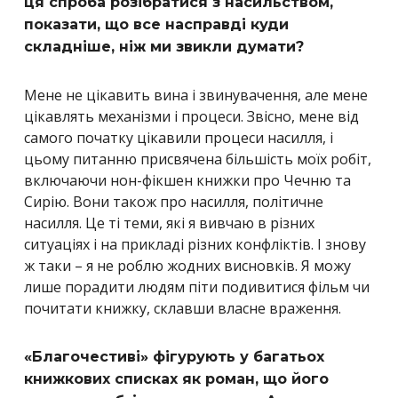
ця спроба розібратися з насильством,
показати, що все насправді куди
складніше, ніж ми звикли думати?
Мене не цікавить вина і звинувачення, але мене
цікавлять механізми і процеси. Звісно, мене від
самого початку цікавили процеси насилля, і
цьому питанню присвячена більшість моїх робіт,
включаючи нон-фікшен книжки про Чечню та
Сирію. Вони також про насилля, політичне
насилля. Це ті теми, які я вивчаю в різних
ситуаціях і на прикладі різних конфліктів. І знову
ж таки – я не роблю жодних висновків. Я можу
лише порадити людям піти подивитися фільм чи
почитати книжку, склавши власне враження.
«Благочестиві» фігурують у багатьох
книжкових списках як роман, що його