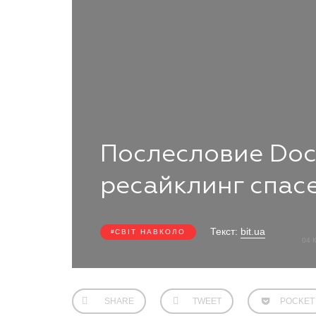
Послесловие Doc
ресайклинг спас
Текст:
bit.ua
СВІТ НАВКОЛО
04 
SHARE
TWEET
POCKET