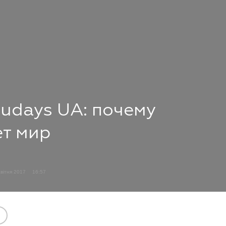
udays UA: почему
ет мир
Квітня 2017
16:57