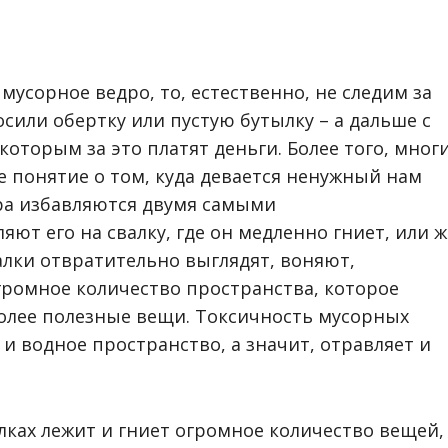
усорное ведро, то, естественно, не следим за
или обертку или пустую бутылку – а дальше с
оторым за это платят деньги. Более того, мног
 понятие о том, куда девается ненужный нам
ора избавляются двумя самыми
ют его на свалку, где он медленно гниет, или ж
алки отвратительно выглядят, воняют,
громное количество пространства, которое
более полезные вещи. Токсичность мусорных
и водное пространство, а значит, отравляет и
алках лежит и гниет огромное количество вещей,