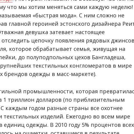
у что мы хотим меняться сами каждую неделю!
 называемая «быстрая мода». С ним сложно не
рав главной героиней эстонского дизайнера Реи
 Отважная девушка затевает настоящее
ь отследить цепочку появления рядовых джинсо
поля, которое обрабатывает семья, живущая на
опейки, до полуподпольных цехов Бангладеша,
 крупнейших текстильных конгломератов в мире
ых брендов одежды в масс-маркете).
тильной промышленности, которая превратила
в 1 триллион долларов (по приблизительным
. С каждым годом разные страны все охотнее
 текстильных изделий. Ежегодно во всем мире
 единиц одежды. В 2010 году 5% процентов всех
лось на ошметки, оставшиеся в результате