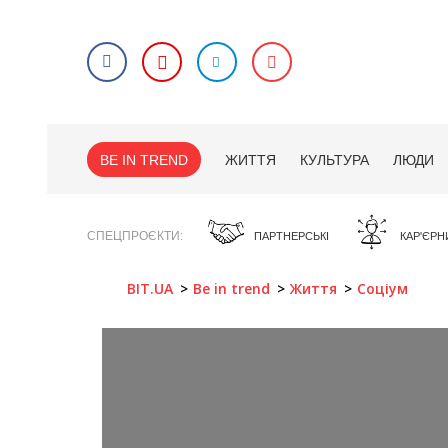
BE IN TREND
ЖИТТЯ
КУЛЬТУРА
ЛЮДИ
СПЕЦПРОЄКТИ
ПАРТНЕРСЬКІ
КАР'ЄРН
BIT.UA
Be in trend
Життя
Соціум