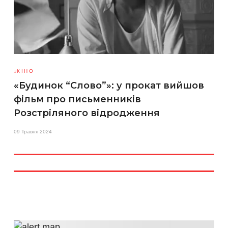
КІНО
«Будинок “Слово”»: у прокат вийшов
фільм про письменників
Розстріляного відродження
09 Травня 2024