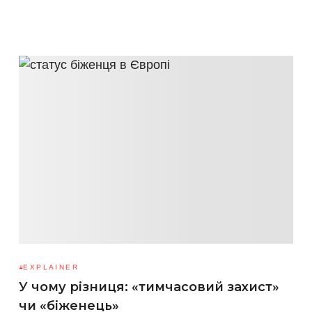
EXPLAINER
У чому різниця: «тимчасовий захист»
чи «біженець»