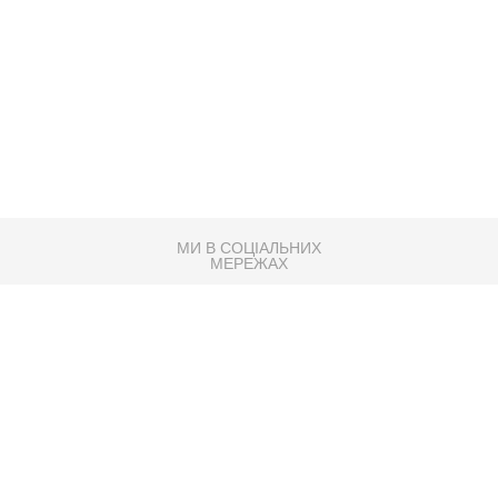
МИ В СОЦІАЛЬНИХ
МЕРЕЖАХ
83K
Розробка сайту
Партнер по SEO