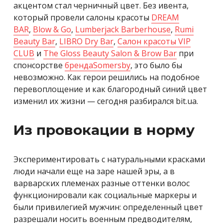
акцентом стал черничный цвет. Без ивента,
который провели салоны красоты
DREAM
BAR
,
Blow & Go
,
Lumberjack Barberhouse
,
Rumi
Beauty Bar
,
LIBRO Dry Bar
,
Салон красоты
VIP
CLUB
и
The Gloss Beauty Salon & Brow Bar
при
спонсорстве
брендаSomersby
, это было бы
невозможно. Как герои решились на подобное
перевоплощение и как благородный синий цвет
изменил их жизни — сегодня разбирался bit.ua.
Из провокации в норму
Экспериментировать с натуральными красками
люди начали еще на заре нашей эры, а в
варварских племенах разные оттенки волос
функционировали как социальные маркеры и
были привилегией мужчин: определенный цвет
разрешали носить военным предводителям,