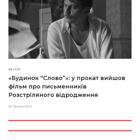
КІНО
«Будинок “Слово”»: у прокат вийшов
фільм про письменників
Розстріляного відродження
09 Травня 2024