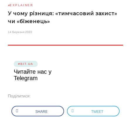
EXPLAINER
У чому різниця: «тимчасовий захист»
чи «біженець»
14 Березня 2022
#BIT.UA
Читайте нас у
Telegram
Поділитися:
SHARE
TWEET