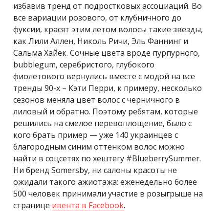
избавив тренд от подростковых ассоциаций. Во
все вариации розового, от клубничного до
фуксии, красят этим летом волосы такие звезды,
как Лили Аллен, Николь Ричи, Эль Фаннинг и
Сальма Хайек. Сочные цвета вроде пурпурного,
bubblegum, серебристого, глубокого
фиолетового вернулись вместе с модой на все
тренды 90-х – Кэти Перри, к примеру, несколько
сезонов меняла цвет волос с черничного в
лиловый и обратно. Поэтому ребятам, которые
решились на смелое перевоплощение, было с
кого брать пример — уже 140 украинцев с
благородным синим оттенком волос можно
найти в соцсетях по хештегу #BlueberrySummer.
Ни бренд Somersby, ни салоны красоты не
ожидали такого ажиотажа: еженедельно более
500 человек принимали участие в розыгрыше на
странице
ивента в Facebook
.