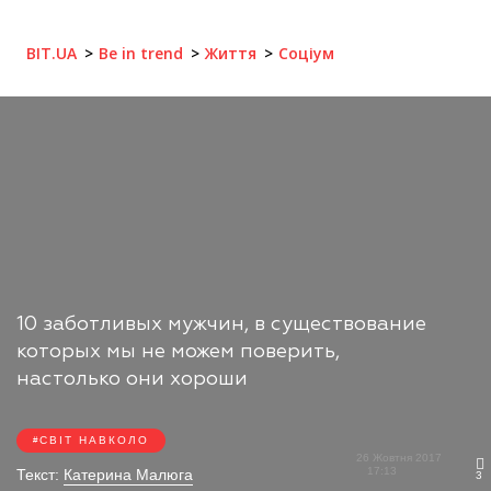
BIT.UA
Be in trend
Життя
Соціум
10 заботливых мужчин, в существование
которых мы не можем поверить,
настолько они хороши
СВІТ НАВКОЛО
26 Жовтня 2017
17:13
Текст:
Катерина Малюга
3