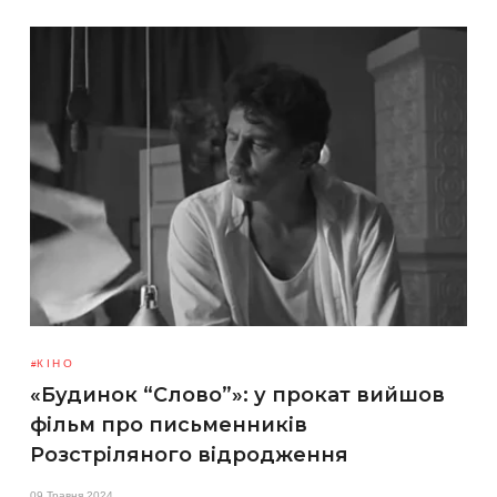
КІНО
«Будинок “Слово”»: у прокат вийшов
фільм про письменників
Розстріляного відродження
09 Травня 2024