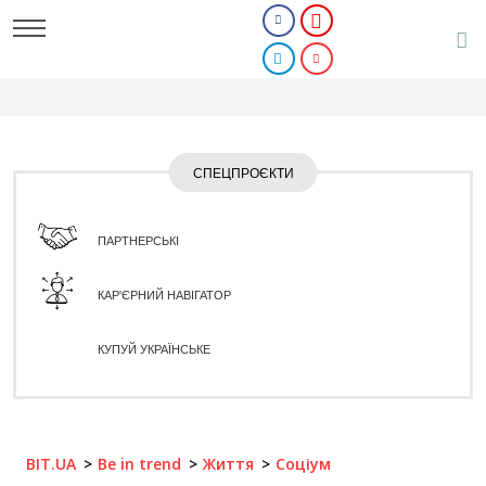
СПЕЦПРОЄКТИ
ПАРТНЕРСЬКІ
КАР'ЄРНИЙ НАВІГАТОР
КУПУЙ УКРАЇНСЬКЕ
BIT.UA
Be in trend
Життя
Соціум