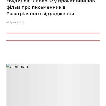
«Будинок “Слово”»: у прокат вийшов
фільм про письменників
Розстріляного відродження
09 Травня 2024