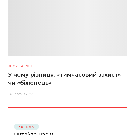
EXPLAINER
У чому різниця: «тимчасовий захист»
чи «біженець»
14 Березня 2022
#BIT.UA
Читайте нас у