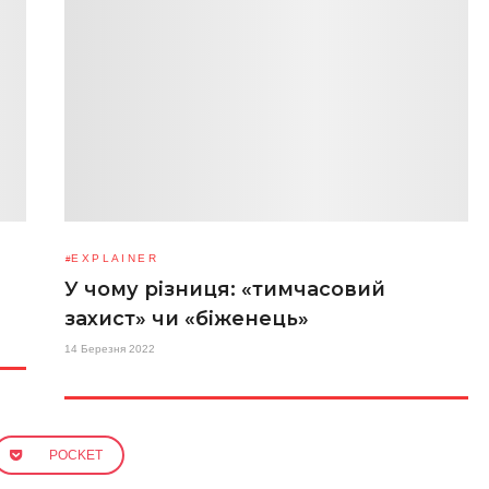
EXPLAINER
У чому різниця: «тимчасовий
захист» чи «біженець»
14 Березня 2022
POCKET