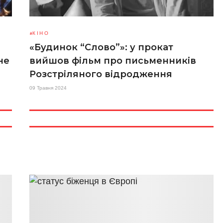
КІНО
«Будинок “Слово”»: у прокат
не
вийшов фільм про письменників
Розстріляного відродження
09 Травня 2024