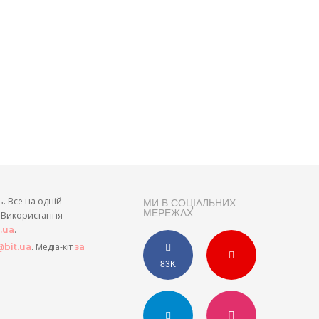
ь. Все на одній
МИ В СОЦІАЛЬНИХ
МЕРЕЖАХ
и. Використання
.
t.ua
. Медіа-кіт
bit.ua
за
83K