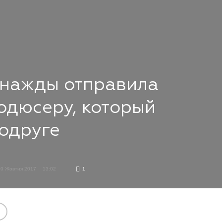
нажды отправила
одюсеру, который
подруге
20 Жовтня 2017
13:02
1