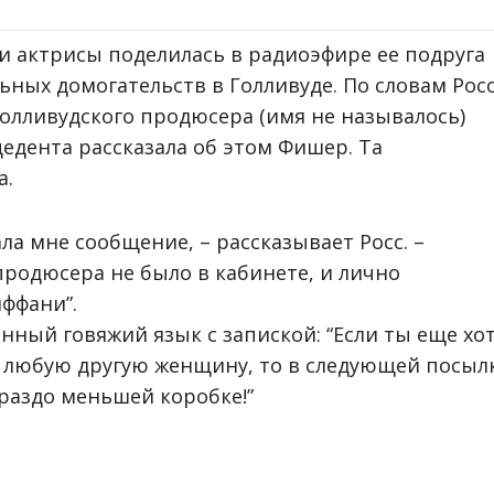
актрисы поделилась в радиоэфире ее подруга
льных домогательств в Голливуде. По словам Росс
олливудского продюсера (имя не называлось)
ецедента рассказала об этом Фишер. Та
а.
ала мне сообщение, – рассказывает Росс. –
продюсера не было в кабинете, и лично
иффани”.
нный говяжий язык с запиской: “Если ты еще хо
 любую другую женщину, то в следующей посыл
ораздо меньшей коробке!”