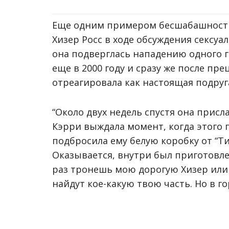
Еще одним примером бесшабашности 
Хизер Росс в ходе обсуждения сексуа
она подверглась нападению одного г
еще в 2000 году и сразу же после пр
отреагировала как настоящая подруг
“Около двух недель спустя она присл
Кэрри выждала момент, когда этого 
подбросила ему белую коробку от “Т
Оказывается, внутри был приготовле
раз тронешь мою дорогую Хизер или
найдут кое-какую твою часть. Но в г