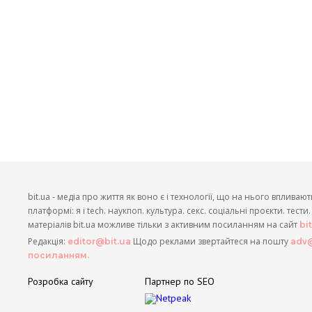
bit.ua - медіа про життя як воно є і технології, що на нього впливают
платформі: я і tech. наукпоп. культура. секс. соціальні проєкти. тест
матеріалів bit.ua можливе тільки з активним посиланням на сайт
bi
Редакція:
Щодо реклами звертайтеся на пошту
editor@bit.ua
adv@
посиланням.
Розробка сайту
Партнер по SEO