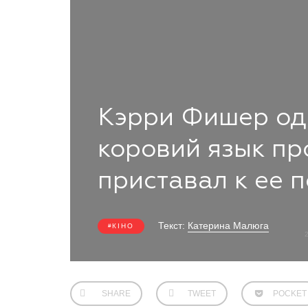
Кэрри Фишер од
коровий язык пр
приставал к ее 
Текст:
Катерина Малюга
КІНО
SHARE
TWEET
POCKET