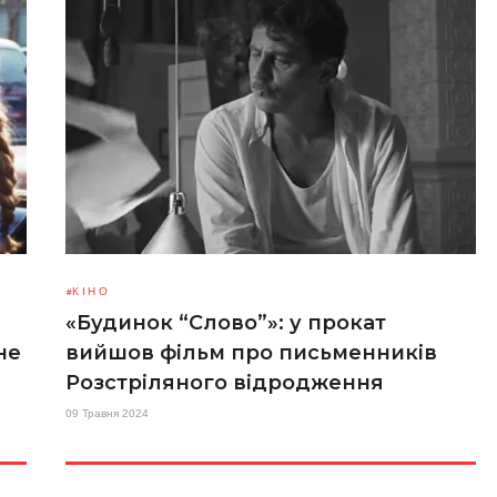
КІНО
«Будинок “Слово”»: у прокат
не
вийшов фільм про письменників
Розстріляного відродження
09 Травня 2024