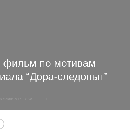
т фильм по мотивам
риала “Дора-следопыт”
26 Жовтня 2017
00:45
1