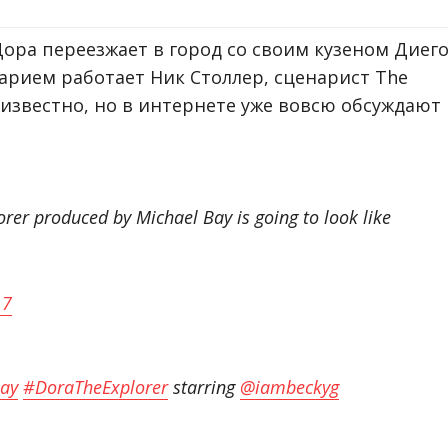
ора переезжает в город со своим кузеном Диего
нарием работает Ник Столлер, сценарист The
 известно, но в интернете уже вовсю обсуждают
orer produced by Michael Bay is going to look like
17
ay
#DoraTheExplorer
starring
@iambeckyg