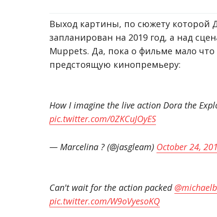
Выход картины, по сюжету которой Д
запланирован на 2019 год, а над сце
Muppets. Да, пока о фильме мало что
предстоящую кинопремьеру:
How I imagine the live action Dora the Expl
pic.twitter.com/0ZKCuJOyES
— Marcelina ? (@jasgleam)
October 24, 20
Can't wait for the action packed
@michaelb
pic.twitter.com/W9oVyesoKQ