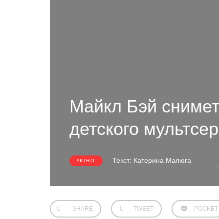
Майкл Бэй сниме
детского мультсе
Текст:
Катерина Малюга
КІНО
SHARE
TWEET
POCKET