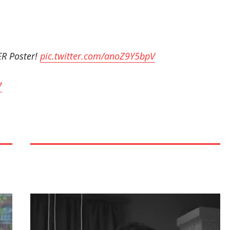
ER Poster!
pic.twitter.com/anoZ9Y5bpV
7