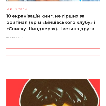
BE IN TECH
10 екранізацій книг, не гірших за
оригінал (крім «Бійцівського клубу» і
«Списку Шиндлера»). Частина друга
01 Липня 2019