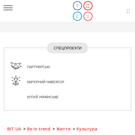
СПЕЦПРОЄКТИ
ПАРТНЕРСЬКІ
КАР'ЄРНИЙ НАВІГАТОР
КУПУЙ УКРАЇНСЬКЕ
BIT.UA
Be in trend
Життя
Культура