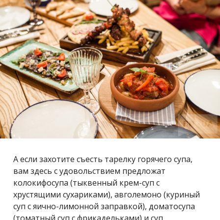
А если захотите съесть тарелку горячего супа,
вам здесь с удовольствием предложат
колокифосупа (тыквенный крем-суп с
хрустящими сухариками), авголемоно (куриный
суп с яично-лимонной заправкой), доматосупа
(томатный суп с фрикадельками) и суп