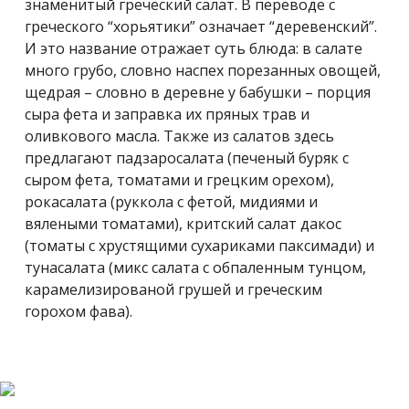
знаменитый греческий салат. В переводе с
греческого “
хорьятики” означает “деревенский”.
И это название отражает суть блюда: в салате
много грубо, словно наспех порезанных овощей,
щедрая – словно в деревне у бабушки – порция
сыра фета и заправка их пряных трав и
оливкового масла. Также из салатов здесь
предлагают падзаросалата (печеный буряк с
сыром фета, томатами и грецким орехом),
рокасалата (руккола с фетой, мидиями и
вялеными томатами), критский салат дакос
(томаты с хрустящими сухариками паксимади) и
тунасалата (микс салата с обпаленным тунцом,
карамелизированой грушей и греческим
горохом фава).