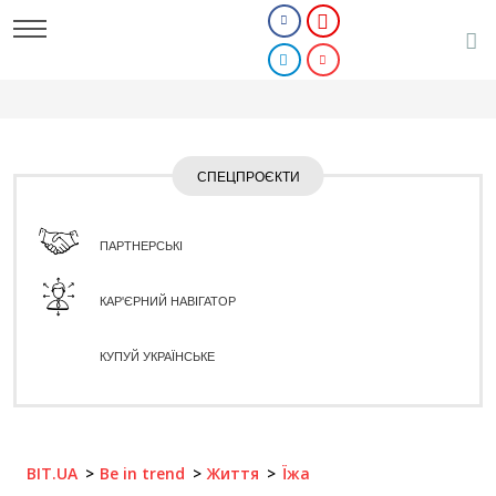
СПЕЦПРОЄКТИ
ПАРТНЕРСЬКІ
КАР'ЄРНИЙ НАВІГАТОР
КУПУЙ УКРАЇНСЬКЕ
BIT.UA
Be in trend
Життя
Їжа