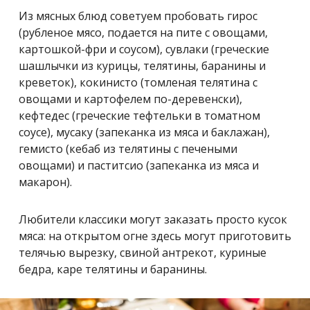
Из мясных блюд советуем пробовать гирос
(рубленое мясо, подается на пите с овощами,
картошкой-фри и соусом), сувлаки (греческие
шашлычки из курицы, телятины, баранины и
креветок), кокинисто (томленая телятина с
овощами и картофелем по-деревенски),
кефтедес (греческие тефтельки в томатном
соусе), мусаку (запеканка из мяса и баклажан),
гемисто (кебаб из телятины с печеными
овощами) и паститсио (запеканка из мяса и
макарон).
Любители классики могут заказать просто кусок
мяса: на открытом огне здесь могут приготовить
телячью вырезку, свиной антрекот, куриные
бедра, каре телятины и баранины.