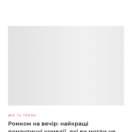
BE IN TREND
Ромком на вечір: найкращі
романтичні комедії, які ви могли не