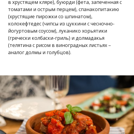
в хрустящем кляре), буюрди (фета, запеченная с
томатами и острым перцем), спанакопитакию
(хрустящие пирожки со шпинатом),
колокефтедес (чипсы из цуккини с чесночно-
йогуртовым соусом), луканико хорьятики
(гречески колбаски-гриль) и долмадакья
(телятина с рисом в виноградных листьях –
аналог долмы и голубцов).