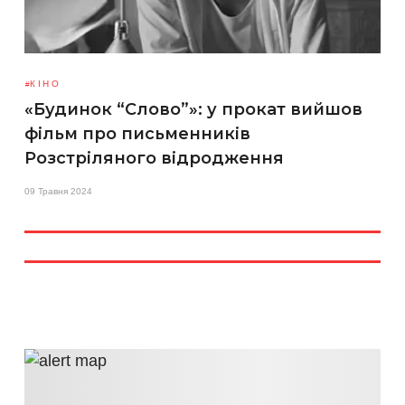
КІНО
«Будинок “Слово”»: у прокат вийшов
фільм про письменників
Розстріляного відродження
09 Травня 2024