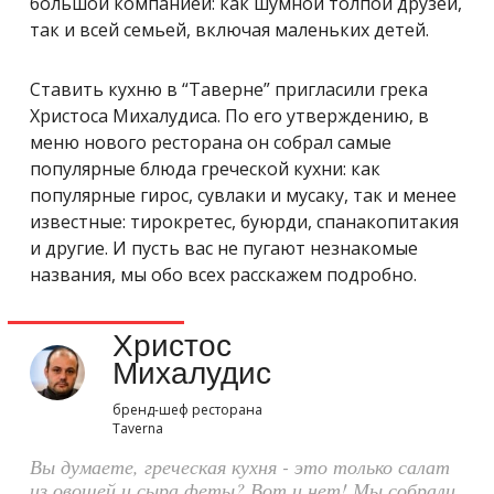
большой компанией: как шумной толпой друзей,
так и всей семьей, включая маленьких детей.
Ставить кухню в “Таверне” пригласили грека
Христоса Михалудиса. По его утверждению, в
меню нового ресторана он собрал самые
популярные блюда греческой кухни: как
популярные гирос, сувлаки и мусаку, так и менее
известные: тирокретес, буюрди, спанакопитакия
и другие. И пусть вас не пугают незнакомые
названия, мы обо всех расскажем подробно.
Христос
Михалудис
бренд-шеф ресторана
Taverna
Вы думаете, греческая кухня - это только салат
из овощей и сыра феты? Вот и нет! Мы собрали