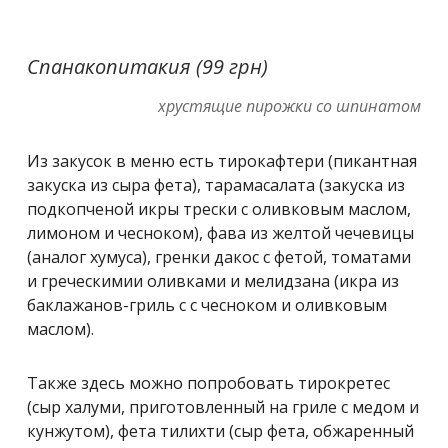
Спанакопитакия (99 грн)
хрустящие пирожки со шпинатом
Из закусок в меню есть тирокафтери (пикантная
закуска из сыра фета), тарамасалата (закуска из
подкопченой икры трески с оливковым маслом,
лимоном и чесноком), фава из желтой чечевицы
(аналог хумуса), гренки дакос с фетой, томатами
и греческимии оливками и мелидзана (икра из
баклажанов-гриль с с чесноком и оливковым
маслом).
Также здесь можно попробовать тирокретес
(сыр халуми, приготовленный на гриле с медом и
кунжутом), фета тилихти (сыр фета, обжаренный