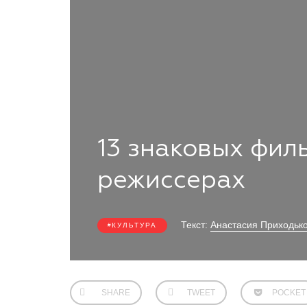
13 знаковых фил
режиссерах
Текст:
Анастасия Приходьк
КУЛЬТУРА
SHARE
TWEET
POCKET