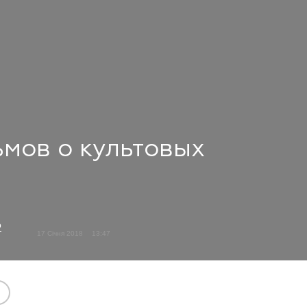
ьмов о культовых
о
17 Січня 2018
13:47