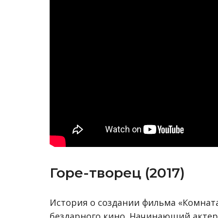
Горе-творец (2017)
История о создании фильма «Комната»
бездарного кино. Начинающий актер-