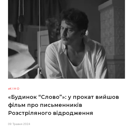
КІНО
«Будинок “Слово”»: у прокат вийшов
фільм про письменників
Розстріляного відродження
09 Травня 2024