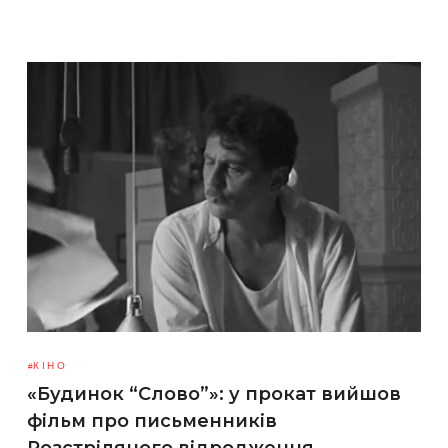
КІНО
«Будинок “Слово”»: у прокат вийшов
фільм про письменників
Розстріляного відродження