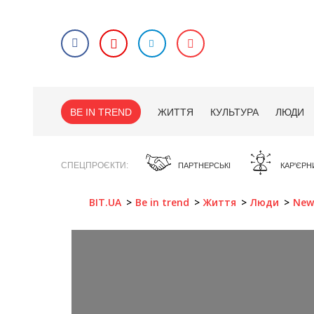
BE IN TREND
ЖИТТЯ
КУЛЬТУРА
ЛЮДИ
СПЕЦПРОЄКТИ
ПАРТНЕРСЬКІ
КАР'ЄРН
BIT.UA
Be in trend
Життя
Люди
New 