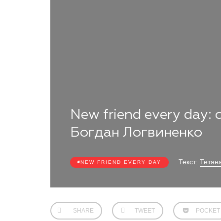
New friend every day:
Богдан Логвиненко
Текст:
Тетян
NEW FRIEND EVERY DAY
SHARE
TWEET
POCKET