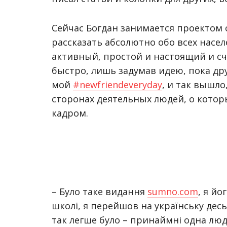
Сейчас Богдан занимается проектом 
рассказать абсолютно обо всех насе
активный, простой и настоящий и сч
быстро, лишь задумав идею, пока дру
мой
#
newfriendeveryday
,
и так вышло,
сторонах деятельных людей, о которы
кадром.
– Було таке видання
sumno.com
, я йо
школі, я перейшов на українську десь 
так легше було – принаймні одна люд