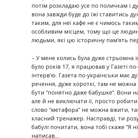
потім розкладаю усе по поличкам і ду
вона завжди буде до їжі ставитись ду
таким, для неї кафе не є чимось таким
особливим місцем, тому що це людина
людьми, які цю історичну пам’ять пе
– У мене колись була дуже стрьомна 
було років 17, я працював у Газеті по
інтерв’ю. Газета по-українськи має д
речення, дуже короткі, там не можна 
бути “понятно даже бабушке”. Вони на
але й не виключати її, просто робити 
слово “метафора” не можна вжити, т
класний тренажер. Насправді, ти роз
бабулі почитати, вона тобі скаже “Я ні
написав…