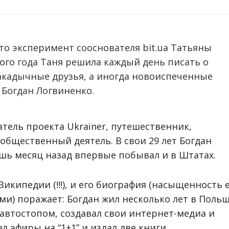
 это эксперимент сооснователя bit.uа Татьяны
ого года Таня решила каждый день писать о
закадычные друзья, а иногда новоиспеченные
 Богдан Логвиненко.
атель проекта Ukraїner, путешественник,
 общественный деятель. В свои 29 лет Богдан
ишь месяц назад впервые побывал и в Штатах.
Википедии (!!!), и его биография (насыщенность 
и) поражает: Богдан жил несколько лет в Поль
 автостопом, создавал свои интернет-медиа и
ел эфиры на “1+1” и издал две книги.