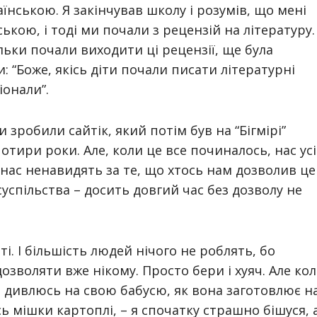
аїнською. Я закінчував школу і розумів, що мені
кою, і тоді ми почали з рецензій на літературу. 
льки почали виходити ці рецензії, ще була
: “Боже, якісь діти почали писати літературні
іонали”.
 зробили сайтік, який потім був на “Бігмірі”
тири роки. Але, коли це все починалось, нас усі
і нас ненавидять за те, що хтось нам дозволив це
суспільства – досить довгий час без дозволу не
ті. І більшість людей нічого не роблять, бо
дозволяти вже нікому. Просто бери і хуяч. Але ко
 я дивлюсь на свою бабусю, як вона заготовлює н
сь мішки картоплі, – я спочатку страшно бішуся, 