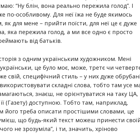
маю: “Ну блін, вона реально пережила голод”. І
же по-особливому. Для неї їжа не буде якимось
, як для мене – прийти поїсти, для неї це є дуже
, яка пережила голод, а ми все одно є просто
реймають від батьків.
історія з одним українським художником. Мені
-українськи, це було моє, може, третє чи четверт
уже свій, специфічний стиль – у них дуже обрубан
використовувати складні слова, тобто там усе м
магаються, знаєш, не орієнтуватися на таку ЦА,
її (Газету) доступною. Тобто там, наприклад,
ам його треба описати простішими словами, це
умієш, що будь-який текст можеш принести свої
чого не зрозуміла”, і ти, значить, хріново