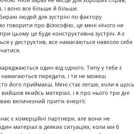
ючою. Ніби зараз не місце для хороших справ,
, і воно все більше й більше.
ибираю людей для зустрічі по фактору
 говорити про філософію, це мені нічого не
 при цьому це буде конструктивна зустріч. А є
ться у деструктив, все намагаються навколо себе
ічатися.
заряджаються один від одного. Типу у тебе є
ус намагаються передати, і ти не можеш
то його приймаєш. Мені стає легше, коли я щос
 вийшов якийсь матеріал, і я про нього три дні
уваю величезний притік енергії.
 нас є комерційні партнери, але вони не
дин матеріал в деяких ситуаціях, коли ми б