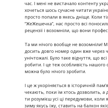
час. І мені не вистачало контенту укр
хочеться шось сучасне читати українсь
просто попали в якесь дніще. Коли ті
“ЖеЖешечка”, нас просто всі поносили
рецензії і возомніли, що вони профес
Та ми нічого вообще не возомніли! Ми
досить довго номер один вже через чо
унічтожалі. Було таке відчуття, що вс
робити. І це теж особливість нашого 
можна було нічого зробити.
І це ж укоріняється в історичній пам’я
чекають, поки їм хтось дозволить, а 
ти розумієш усі ці передумови, коли
зиму якусь їжу, ставить на балкон які