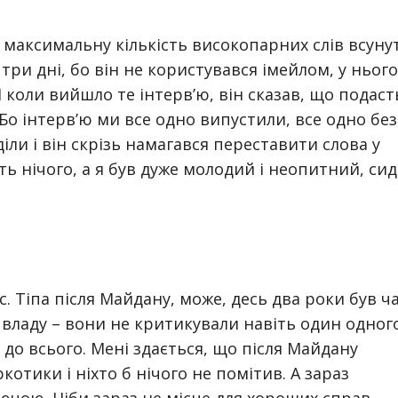
в максимальну кількість високопарних слів всуну
 три дні, бо він не користувався імейлом, у нього
 І коли вийшло те інтерв’ю, він сказав, що подаст
. Бо інтерв’ю ми все одно випустили, все одно без
іли і він скрізь намагався переставити слова у
ть нічого, а я був дуже молодий і неопитний, сид
. Тіпа після Майдану, може, десь два роки був ча
владу – вони не критикували навіть один одного
до всього. Мені здається, що після Майдану
котики і ніхто б нічого не помітив. А зараз