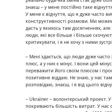
реально будь-яка зміна стає дуже бол
знаєш – у мене постійно таке відчуття
У мене є відчуття, що я дуже часто в
конструктивності розмови. Ми можемо
дасть у якихось там досягненнях, але
люди, які все більше і більше скочую
критикувати, і я не хочу з ними зустр
– Мені здається, що люди дуже часто 
плюс, а у них є мінус. І вони цей мін
переважити його своїм плюсом і прос
позитивне віддаю. Не знаю, у нас там
розповідаю, знаєш, і я від цього відч
– Ukraїner – волонтерський проект. У
покривають більшість витрат. У нас о