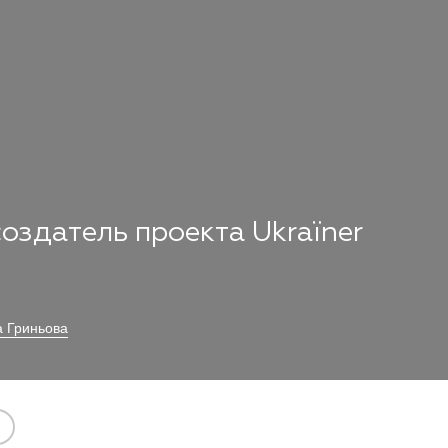
 создатель проекта Ukraїner
а Гриньова