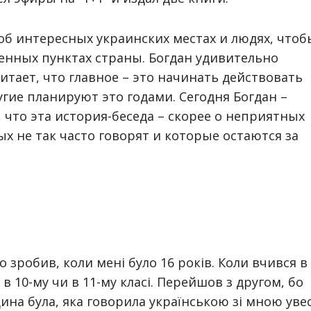
об интересных украинских местах и людях, чтоб
ленных пунктах страны. Богдан удивительно
итает, что главное – это начинать действовать
гие планируют это годами. Сегодня Богдан –
 что эта история-беседа – скорее о неприятных
х не так часто говорят и которые остаются за
го зробив, коли мені було 16 років. Коли вчився в
в 10-му чи в 11-му класі. Перейшов з другом, бо
ина була, яка говорила українською зі мною уве