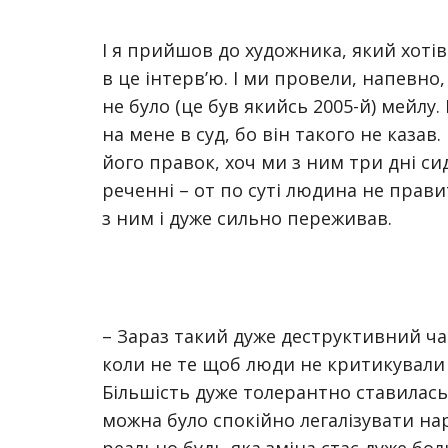
І я прийшов до художника, який хоті
в це інтерв’ю. І ми провели, напевно,
не було (це був якийсь 2005-й) мейлу.
на мене в суд, бо він такого не казав
його правок, хоч ми з ним три дні сид
реченні – от по суті людина не прави
з ним і дуже сильно переживав.
– Зараз такий дуже деструктивний час
коли не те щоб люди не критикували 
Більшість дуже толерантно ставилась 
можна було спокійно легалізувати нар