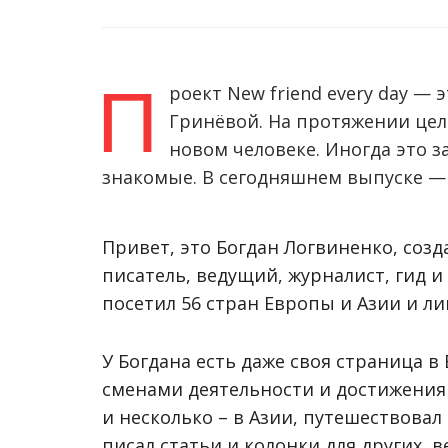
П
роект New friend every day —
Гринёвой. На протяжении цел
новом человеке. Иногда это 
знакомые. В сегодняшнем выпуске —
Привет, это Богдан Логвиненко, созд
писатель, ведущий, журналист, гид и
посетил 56 стран Европы и Азии и л
У Богдана есть даже своя страница в 
сменами деятельности и достижениям
и несколько – в Азии, путешествовал
писал статьи и колонки для других, в