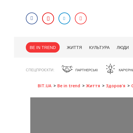
BE IN TREND
ЖИТТЯ
КУЛЬТУРА
ЛЮДИ
СПЕЦПРОЄКТИ
ПАРТНЕРСЬКІ
КАР'ЄРН
BIT.UA
Be in trend
Життя
Здоров'я