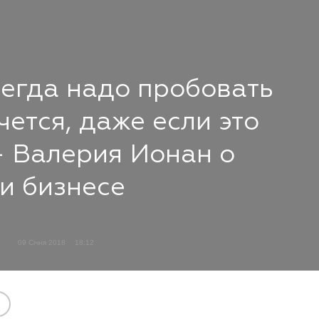
всегда надо пробовать
очется, даже если это
– Валерия Ионан о
 и бизнесе
09 Січня 2018
18:12