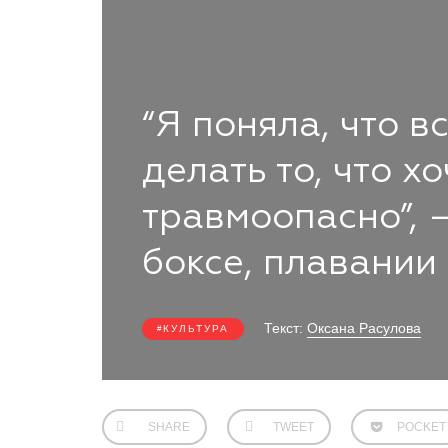
“Я поняла, что 
делать то, что х
травмоопасно”, 
боксе, плавании
Текст:
Оксана Расулова
КУЛЬТУРА
SHARE
TWEET
POCKET