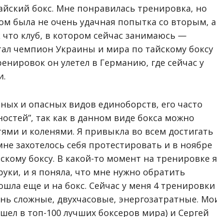
айский бокс. Мне понравилась тренировка, но
ом была не очень удачная попытка со вторым, а
к что клуб, в котором сейчас занимаюсь —
тал чемпион Украины и мира по тайскому боксу
ренировок он улетел в Германию, где сейчас у
и.
ных и опасных видов единоборств, его часто
остей”, так как в данном виде бокса можно
тями и коленями. Я привыкла во всем достигать
мне захотелось себя протестировать и в ноябре
скому боксу. В какой-то момент на тренировке я
руки, и я поняла, что мне нужно обратить
ошла еще и на бокс. Сейчас у меня 4 тренировки
нь сложные, двухчасовые, энергозатратные. Мо
шел в топ-100 лучших боксеров мира) и Сергей