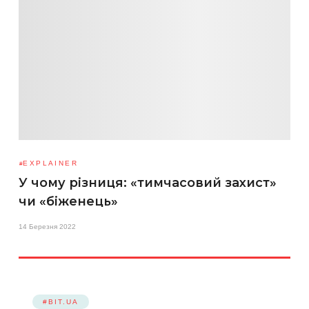
EXPLAINER
У чому різниця: «тимчасовий захист»
чи «біженець»
14 Березня 2022
#BIT.UA