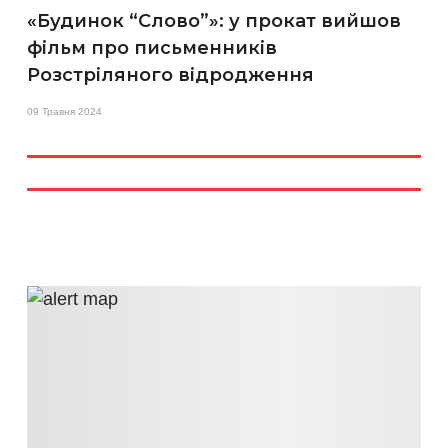
«Будинок “Слово”»: у прокат вийшов
фільм про письменників
Розстріляного відродження
09 Травня 2024