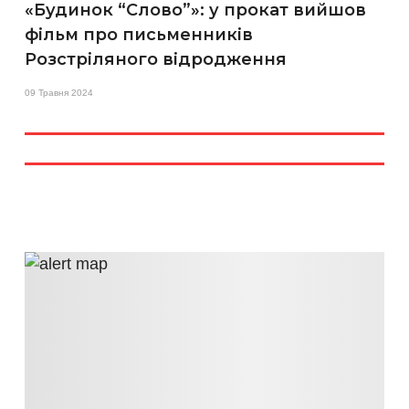
«Будинок “Слово”»: у прокат вийшов
фільм про письменників
Розстріляного відродження
09 Травня 2024