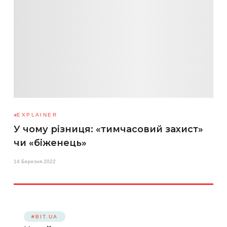
EXPLAINER
У чому різниця: «тимчасовий захист»
чи «біженець»
14 Березня 2022
#BIT.UA