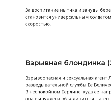
За воспитание нытика и зануды берет
становится универсальным солдатом
скоростью.
Взрывная блондинка (
Взрывоопасная и сексуальная а
гент 
разведывательной службы Ее Величес
В неспокойном Берлине, куда ее нап
она вынуждена объединиться с аге