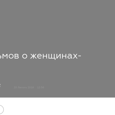
ьмов о женщинах-
о
20 Лютого 2018
12:56