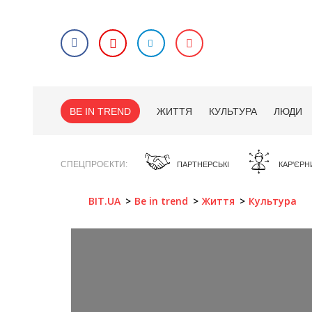
BE IN TREND
ЖИТТЯ
КУЛЬТУРА
ЛЮДИ
СПЕЦПРОЄКТИ
ПАРТНЕРСЬКІ
КАР'ЄРН
BIT.UA
Be in trend
Життя
Культура