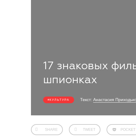
17 знаковых фил
шпионках
Текст:
Анастасия Приходьк
КУЛЬТУРА
SHARE
TWEET
POCKET