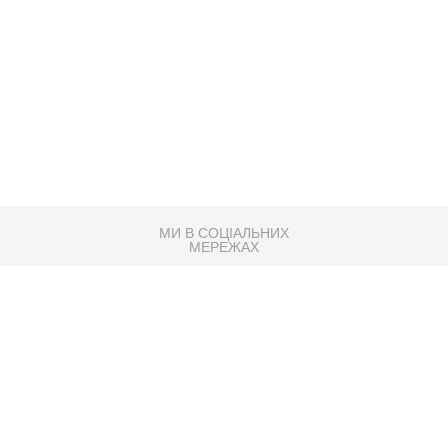
МИ В СОЦІАЛЬНИХ
МЕРЕЖАХ
83K
Розробка сайту
Партнер по SEO