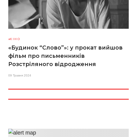
КІНО
«Будинок “Слово”»: у прокат вийшов
фільм про письменників
Розстріляного відродження
09 Травня 2024