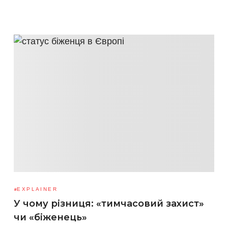
EXPLAINER
У чому різниця: «тимчасовий захист»
чи «біженець»