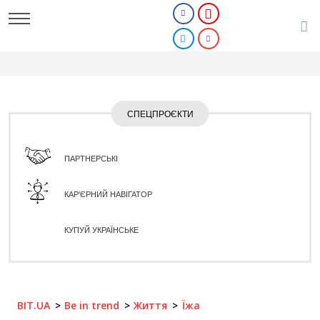
СПЕЦПРОЄКТИ
ПАРТНЕРСЬКІ
КАР'ЄРНИЙ НАВІГАТОР
КУПУЙ УКРАЇНСЬКЕ
BIT.UA
Be in trend
Життя
Їжа