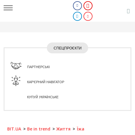
СПЕЦПРОЄКТИ
ПАРТНЕРСЬКІ
КАР'ЄРНИЙ НАВІГАТОР
КУПУЙ УКРАЇНСЬКЕ
BIT.UA
Be in trend
Життя
Їжа