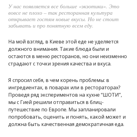
У нас появляется все больше «экзотики». Это
вовсе не плохо – так ресторанная культура
открывает гостям новые вкусы. Но не стоит
забывать и про понятную всем еду.
На мой взгляд, в Киеве этой еде не уделяется
должного внимания. Такие блюда были и
остаются в меню ресторанов, но они неизменно
страдают с точки зрения качества и вкуса.
Я спросил себя, в чем корень проблемы: в
ингредиентах, в поварах или в рестораторах?
Проведя ряд экспериментов на кухне “ШОТИ”,
мы с Гией решили отправиться в блиц-
путешествие по Европе. Мы запланировали
попробовать, оценить и понять, какой может и
должна быть качественная демократичная еда.