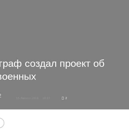
граф создал проект об
военных
о
15 Лютого 2018
18:37
2