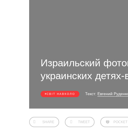
Израильский фото
украинских детях-
Текст:
Евгений Руденк
СВІТ НАВКОЛО
SHARE
TWEET
POCKET