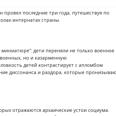
 провел последние три года, путешествуя по
олах-интернатах страны.
в миниатюре”: дети переняли не только военное
 военных, но и казарменную
еловкость детей контрастирует с апломбом
ние диссонанса и раздора, которые пронизыва
торых отражаются архаические устои социума.