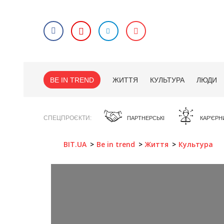
BE IN TREND
ЖИТТЯ
КУЛЬТУРА
ЛЮДИ
СПЕЦПРОЄКТИ
ПАРТНЕРСЬКІ
КАР'ЄРН
BIT.UA
Be in trend
Життя
Культура