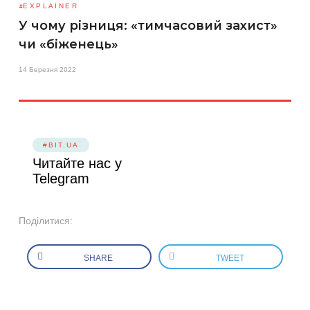
EXPLAINER
У чому різниця: «тимчасовий захист»
чи «біженець»
14 Березня 2022
#BIT.UA
Читайте нас у
Telegram
Поділитися:
SHARE
TWEET