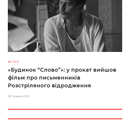
КІНО
«Будинок “Слово”»: у прокат вийшов
фільм про письменників
Розстріляного відродження
09 Травня 2024