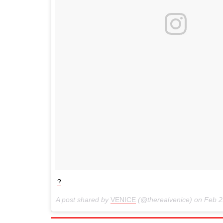
?
A post shared by
VENICE
(@therealvenice) on
Feb 2