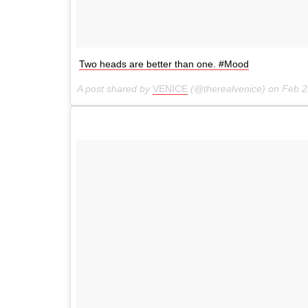
Two heads are better than one. #Mood
A post shared by
VENICE
(@therealvenice) on
Feb 2