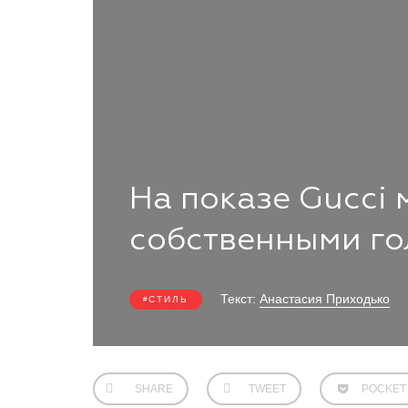
На показе Gucci
собственными го
Текст:
Анастасия Приходько
СТИЛЬ
SHARE
TWEET
POCKET