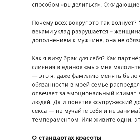
способом «выделиться». Ожидающие «
Почему всех вокруг это так волнует
веками уклад разрушается – женщина
дополнением к мужчине, она не обяз
Как я вижу брак для себя? Как партн
слияния в единое «мы» мне малоинтер
—
это я, даже фамилию менять было 
обязанности в моей семье распреде
отвечает за эмоциональный климат в 
людей. Да и понятие «супружеский до
секса
—
не мучайте себя и не занима
темпераментом. Или живите одни, э
О стандартах красоты