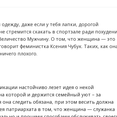
 одежду, даже если у тебя лапки, дорогой
не стремится скакать в спортзале ради похуден
 Величество Мужчину. О том, что женщина — это
говорит феминистка Ксения Чубук. Таких, как она
ничего плохого.
икации настойчиво лезет идея о некой
а которой и держится семейный уют – за
 она следить обязана, при этом весить должна
ея патриархата в том, что женщина
—
служанка
нально и прочими способами обслуживать своег