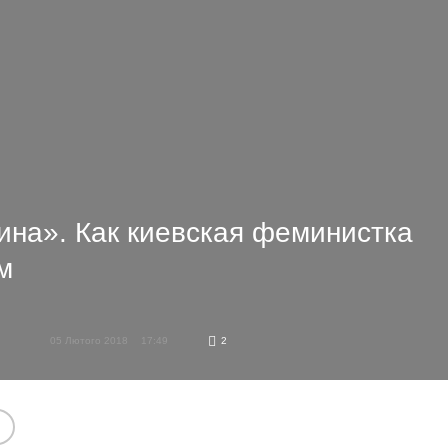
на». Как киевская феминистка
м
05 Лютого 2018
17:49
2