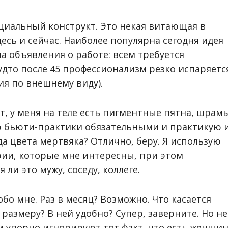
циальный конструкт. Это некая витающая в
есь и сейчас. Наиболее популярна сегодня идея
а объявления о работе: всем требуется
будто после 45 профессионализм резко испаряетс
я по внешнему виду).
ет, у меня на теле есть пигментные пятна, шрам
аю бьюти-практики обязательными и практикую 
да цвета мертвяка? Отлично, беру. Я использую
рии, которые мне интересны, при этом
ли это мужу, соседу, коллеге.
обо мне. Раз в месяц? Возможно. Что касается
размеру? В ней удобно? Супер, заверните. Но не
ли упорно игнорируют тот факт, что есть женщи