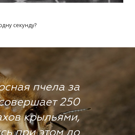
одну секунду?
сная пчела за
 совершает 250
ахов крыльями,
сь при этом до