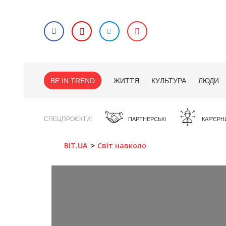
BE IN TREND
ЖИТТЯ
КУЛЬТУРА
ЛЮДИ
СПЕЦПРОЄКТИ
ПАРТНЕРСЬКІ
КАР'ЄРН
BIT.UA
Світ навколо