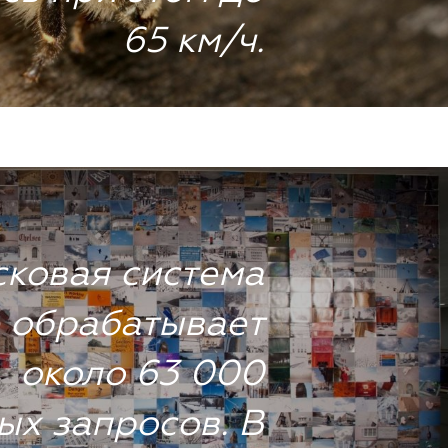
65 км/ч.
ковая система
 обрабатывает
около 63 000
ых запросов. В