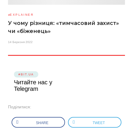
EXPLAINER
У чому різниця: «тимчасовий захист»
чи «біженець»
14 Березня 2022
#BIT.UA
Читайте нас у
Telegram
Поділитися:
SHARE
TWEET