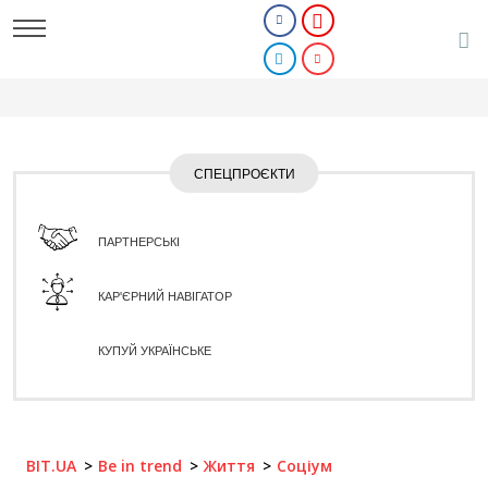
СПЕЦПРОЄКТИ
ПАРТНЕРСЬКІ
КАР'ЄРНИЙ НАВІГАТОР
КУПУЙ УКРАЇНСЬКЕ
BIT.UA
Be in trend
Життя
Соціум