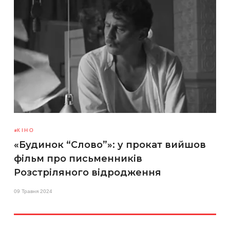
КІНО
«Будинок “Слово”»: у прокат вийшов
фільм про письменників
Розстріляного відродження
09 Травня 2024