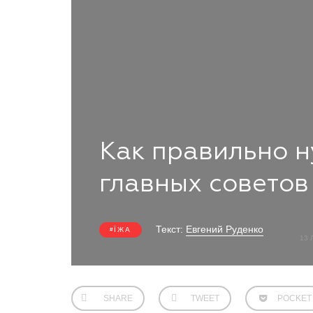
Как правильно н
главных советов
Текст:
Евгений Руденко
ЇЖА
13 
SHARE
TWEET
POCKET