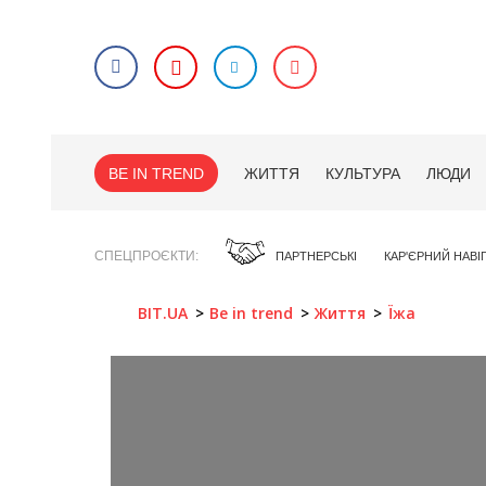
BE IN TREND
ЖИТТЯ
КУЛЬТУРА
ЛЮДИ
СПЕЦПРОЄКТИ
ПАРТНЕРСЬКІ
КАР'ЄРНИЙ НАВІ
BIT.UA
Be in trend
Життя
Їжа