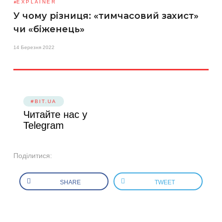
EXPLAINER
У чому різниця: «тимчасовий захист»
чи «біженець»
14 Березня 2022
#BIT.UA
Читайте нас у
Telegram
Поділитися:
SHARE
TWEET