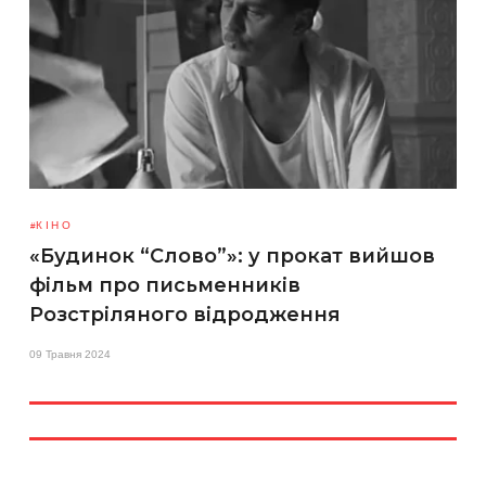
КІНО
«Будинок “Слово”»: у прокат вийшов
фільм про письменників
Розстріляного відродження
09 Травня 2024