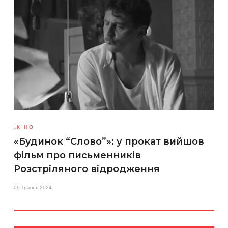
КІНО
«Будинок “Слово”»: у прокат вийшов
фільм про письменників
Розстріляного відродження
09 Травня 2024