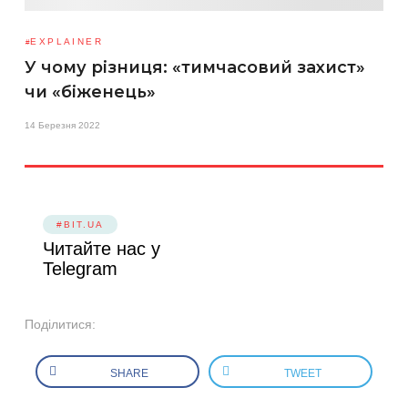
EXPLAINER
У чому різниця: «тимчасовий захист»
чи «біженець»
14 Березня 2022
#BIT.UA
Читайте нас у
Telegram
Поділитися:
SHARE
TWEET