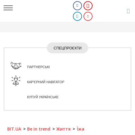
СПЕЦПРОЄКТИ
ПАРТНЕРСЬКІ
КАР'ЄРНИЙ НАВІГАТОР
КУПУЙ УКРАЇНСЬКЕ
BIT.UA
Be in trend
Життя
Їжа