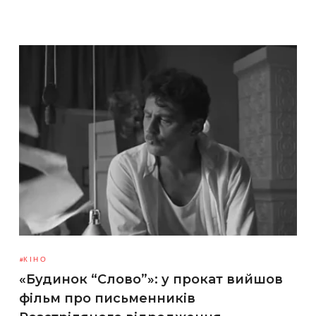
КІНО
«Будинок “Слово”»: у прокат вийшов
фільм про письменників