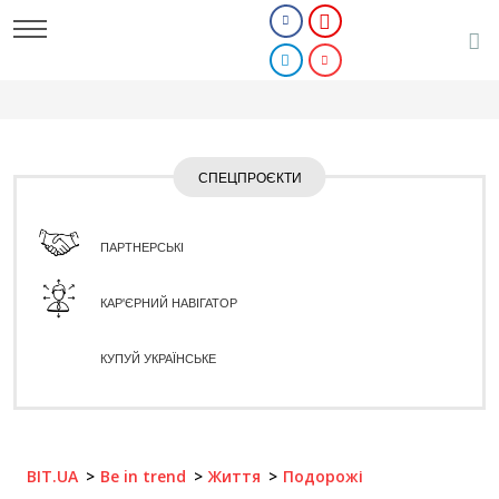
СПЕЦПРОЄКТИ
ПАРТНЕРСЬКІ
КАР'ЄРНИЙ НАВІГАТОР
КУПУЙ УКРАЇНСЬКЕ
BIT.UA
Be in trend
Життя
Подорожі