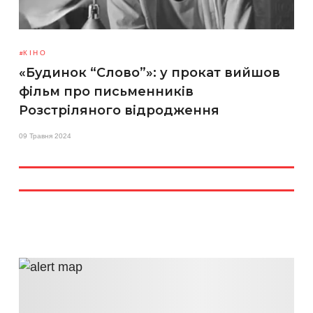
КІНО
«Будинок “Слово”»: у прокат вийшов
фільм про письменників
Розстріляного відродження
09 Травня 2024