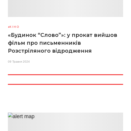
КІНО
«Будинок “Слово”»: у прокат вийшов
фільм про письменників
Розстріляного відродження
09 Травня 2024