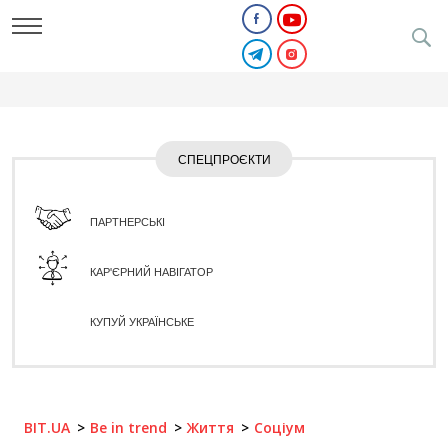
СПЕЦПРОЄКТИ
ПАРТНЕРСЬКІ
КАР'ЄРНИЙ НАВІГАТОР
КУПУЙ УКРАЇНСЬКЕ
BIT.UA
Be in trend
Життя
Соціум