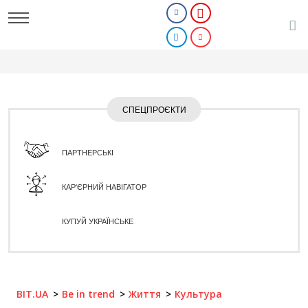
СПЕЦПРОЄКТИ
ПАРТНЕРСЬКІ
КАР'ЄРНИЙ НАВІГАТОР
КУПУЙ УКРАЇНСЬКЕ
BIT.UA
Be in trend
Життя
Культура