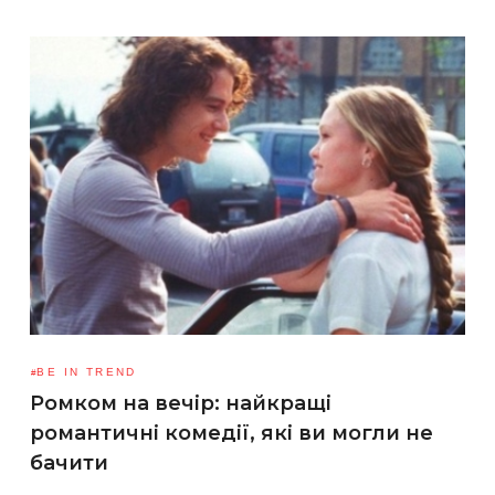
BE IN TREND
Ромком на вечір: найкращі
романтичні комедії, які ви могли не
бачити