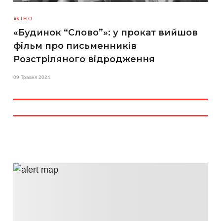
КІНО
«Будинок “Слово”»: у прокат вийшов
фільм про письменників
Розстріляного відродження
09 Травня 2024